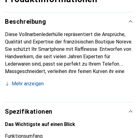
Beschreibung
Diese Vollnarbenlederhülle repräsentiert die Ansprüche,
Qualität und Expertise der französischen Boutique Noreve.
Sie schützt Ihr Smartphone mit Raffinesse. Entworfen von
Handwerkern, die seit vielen Jahren Experten für
Lederwaren sind, passt sie perfekt zu Ihrem Telefon.
Massgeschneidert, verleihen ihre feinen Kurven ihr eine
echte zweite Haut. Sie wird zum schicken und
Mehr anzeigen
unverzichtbaren Accessoire für Ihr Smartphone.
International anerkannt für ihre hochwertigen Produkte ist
die Marke Noreve eine sichere Wahl für eine
anspruchsvolle Kundschaft.
Spezifikationen
Das Wichtigste auf einen Blick
Funktionsumfang