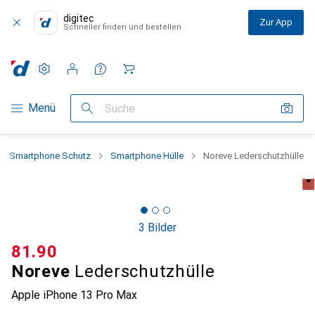
digitec
Zur App
Schneller finden und bestellen
Einstellungen
Kundenkonto
Vergleichslisten
Merklisten
Warenkorb
Navigation nach Kategorien
Menü
Suche
Smartphone Schutz
Smartphone Hülle
Noreve Lederschutzhülle
3 Bilder
CHF
81.90
Noreve
Lederschutzhülle
Apple iPhone 13 Pro Max