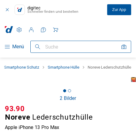
digitec
Zur App
Schneller finden und bestellen
Einstellungen
Kundenkonto
Vergleichslisten
Merklisten
Warenkorb
Navigation nach Kategorien
Menü
Suche
Smartphone Schutz
Smartphone Hülle
Noreve Lederschutzhülle
2 Bilder
CHF
93.90
Noreve
Lederschutzhülle
Apple iPhone 13 Pro Max