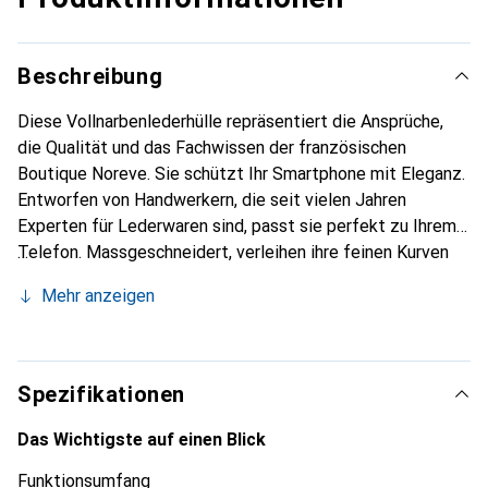
Beschreibung
Diese Vollnarbenlederhülle repräsentiert die Ansprüche,
die Qualität und das Fachwissen der französischen
Boutique Noreve. Sie schützt Ihr Smartphone mit Eleganz.
Entworfen von Handwerkern, die seit vielen Jahren
Experten für Lederwaren sind, passt sie perfekt zu Ihrem
Telefon. Massgeschneidert, verleihen ihre feinen Kurven
ihr eine echte zweite Haut. Sie wird zum schicken und
Mehr anzeigen
unverzichtbaren Accessoire Ihres Smartphones.
International anerkannt für ihre hochwertigen Produkte ist
die Marke Noreve eine sichere Wahl für eine
anspruchsvolle Klientel.
Spezifikationen
Das Wichtigste auf einen Blick
Funktionsumfang