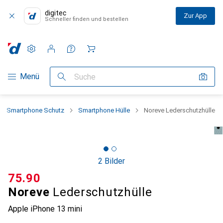
digitec
Zur App
Schneller finden und bestellen
Einstellungen
Kundenkonto
Vergleichslisten
Merklisten
Warenkorb
Navigation nach Kategorien
Menü
Suche
Smartphone Schutz
Smartphone Hülle
Noreve Lederschutzhülle
2 Bilder
CHF
75.90
Noreve
Lederschutzhülle
Apple iPhone 13 mini