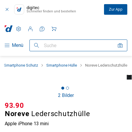
digitec
Zur App
Schneller finden und bestellen
Einstellungen
Kundenkonto
Vergleichslisten
Merklisten
Warenkorb
Navigation nach Kategorien
Menü
Suche
Smartphone Schutz
Smartphone Hülle
Noreve Lederschutzhülle
2 Bilder
CHF
93.90
Noreve
Lederschutzhülle
Apple iPhone 13 mini