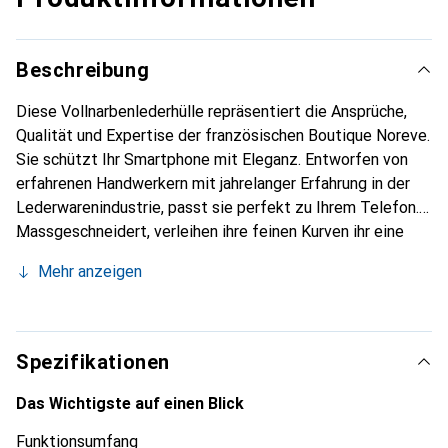
Beschreibung
Diese Vollnarbenlederhülle repräsentiert die Ansprüche,
Qualität und Expertise der französischen Boutique Noreve.
Sie schützt Ihr Smartphone mit Eleganz. Entworfen von
erfahrenen Handwerkern mit jahrelanger Erfahrung in der
Lederwarenindustrie, passt sie perfekt zu Ihrem Telefon.
Massgeschneidert, verleihen ihre feinen Kurven ihr eine
echte zweite Haut. Sie wird zum schicken und
Mehr anzeigen
unverzichtbaren Accessoire für Ihr Smartphone.
International anerkannt für ihre hochwertigen Produkte ist
die Marke Noreve eine zuverlässige Wahl für eine
anspruchsvolle Kundschaft.
Spezifikationen
Das Wichtigste auf einen Blick
Funktionsumfang