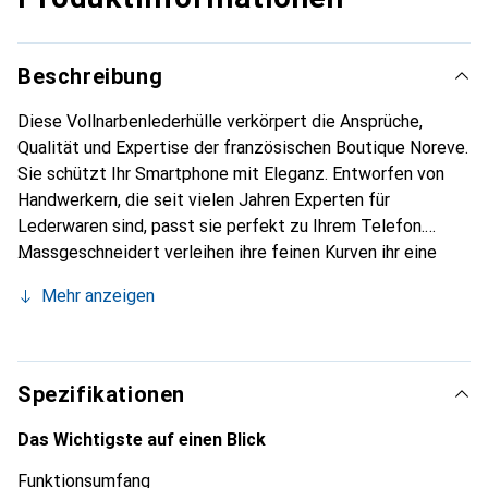
Beschreibung
Diese Vollnarbenlederhülle verkörpert die Ansprüche,
Qualität und Expertise der französischen Boutique Noreve.
Sie schützt Ihr Smartphone mit Eleganz. Entworfen von
Handwerkern, die seit vielen Jahren Experten für
Lederwaren sind, passt sie perfekt zu Ihrem Telefon.
Massgeschneidert verleihen ihre feinen Kurven ihr eine
echte zweite Haut. Sie wird zum schicken und
Mehr anzeigen
unverzichtbaren Accessoire für Ihr Smartphone. Die Marke
Noreve ist international für ihre hochwertigen Produkte
anerkannt und eine sichere Wahl für eine anspruchsvolle
Kundschaft.
Spezifikationen
Das Wichtigste auf einen Blick
Funktionsumfang