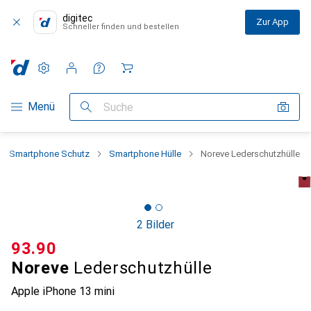
digitec
Zur App
Schneller finden und bestellen
Einstellungen
Kundenkonto
Vergleichslisten
Merklisten
Warenkorb
Navigation nach Kategorien
Menü
Suche
Smartphone Schutz
Smartphone Hülle
Noreve Lederschutzhülle
2 Bilder
CHF
93.90
Noreve
Lederschutzhülle
Apple iPhone 13 mini