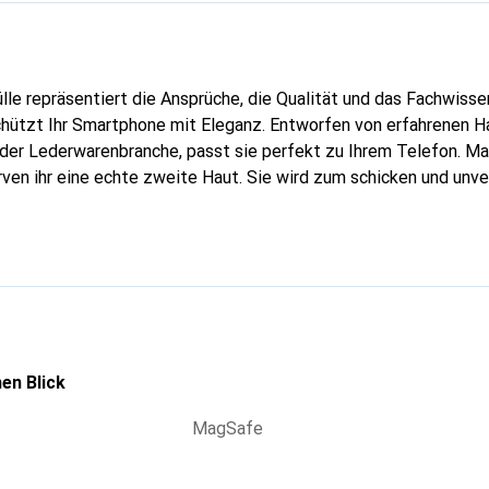
lle repräsentiert die Ansprüche, die Qualität und das Fachwisse
chützt Ihr Smartphone mit Eleganz. Entworfen von erfahrenen 
n der Lederwarenbranche, passt sie perfekt zu Ihrem Telefon. M
urven ihr eine echte zweite Haut. Sie wird zum schicken und unv
tphone. International anerkannt für ihre hochwertigen Produkte
für eine anspruchsvolle Kundschaft.
en Blick
MagSafe