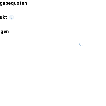
kgabequoten
ukt
0
ngen