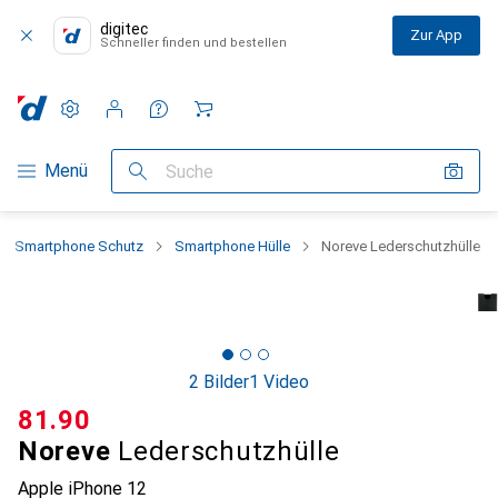
digitec
Zur App
Schneller finden und bestellen
Einstellungen
Kundenkonto
Vergleichslisten
Merklisten
Warenkorb
Navigation nach Kategorien
Menü
Suche
Smartphone Schutz
Smartphone Hülle
Noreve Lederschutzhülle
2 Bilder
1 Video
CHF
81.90
Noreve
Lederschutzhülle
Apple iPhone 12