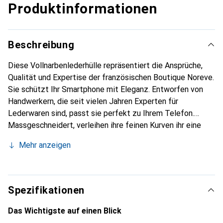
Produktinformationen
Beschreibung
Diese Vollnarbenlederhülle repräsentiert die Ansprüche,
Qualität und Expertise der französischen Boutique Noreve.
Sie schützt Ihr Smartphone mit Eleganz. Entworfen von
Handwerkern, die seit vielen Jahren Experten für
Lederwaren sind, passt sie perfekt zu Ihrem Telefon.
Massgeschneidert, verleihen ihre feinen Kurven ihr eine
echte zweite Haut. Sie wird zum schicken und integralen
Mehr anzeigen
Accessoire Ihres Smartphones. International anerkannt für
ihre hochwertigen Produkte ist die Marke Noreve eine
sichere Wahl für eine anspruchsvolle Kundschaft.
Spezifikationen
Das Wichtigste auf einen Blick