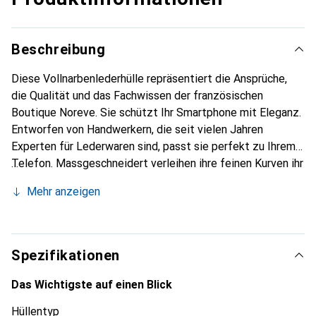
Beschreibung
Diese Vollnarbenlederhülle repräsentiert die Ansprüche,
die Qualität und das Fachwissen der französischen
Boutique Noreve. Sie schützt Ihr Smartphone mit Eleganz.
Entworfen von Handwerkern, die seit vielen Jahren
Experten für Lederwaren sind, passt sie perfekt zu Ihrem
Telefon. Massgeschneidert verleihen ihre feinen Kurven ihr
eine echte zweite Haut. Sie wird zum schicken und
Mehr anzeigen
unverzichtbaren Accessoire Ihres Smartphones.
International anerkannt für ihre hochwertigen Produkte ist
die Marke Noreve eine sichere Wahl für eine
anspruchsvolle Kundschaft.
Spezifikationen
Das Wichtigste auf einen Blick
Hüllentyp