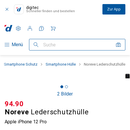
digitec
Zur App
Schneller finden und bestellen
Einstellungen
Kundenkonto
Vergleichslisten
Merklisten
Warenkorb
Navigation nach Kategorien
Menü
Suche
Smartphone Schutz
Smartphone Hülle
Noreve Lederschutzhülle
2 Bilder
CHF
94.90
Noreve
Lederschutzhülle
Apple iPhone 12 Pro