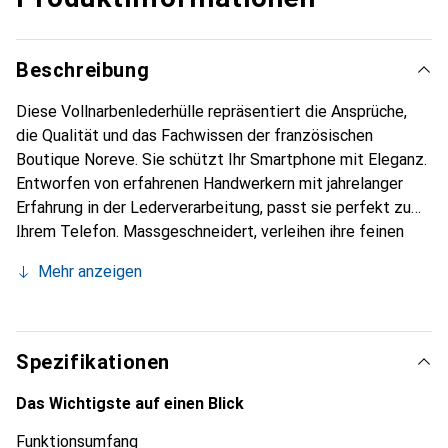
Beschreibung
Diese Vollnarbenlederhülle repräsentiert die Ansprüche,
die Qualität und das Fachwissen der französischen
Boutique Noreve. Sie schützt Ihr Smartphone mit Eleganz.
Entworfen von erfahrenen Handwerkern mit jahrelanger
Erfahrung in der Lederverarbeitung, passt sie perfekt zu
Ihrem Telefon. Massgeschneidert, verleihen ihre feinen
Kurven ihr eine echte zweite Haut. Sie wird zum schicken
Mehr anzeigen
und unverzichtbaren Accessoire für Ihr Smartphone. Die
Marke Noreve ist international für ihre hochwertigen
Produkte anerkannt und eine zuverlässige Wahl für eine
anspruchsvolle Kundschaft.
Spezifikationen
Das Wichtigste auf einen Blick
Funktionsumfang