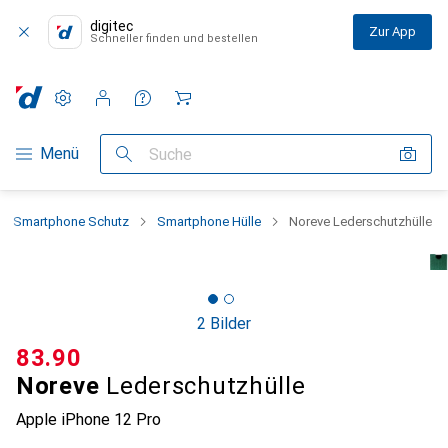
digitec
Zur App
Schneller finden und bestellen
Einstellungen
Kundenkonto
Vergleichslisten
Merklisten
Warenkorb
Navigation nach Kategorien
Menü
Suche
Smartphone Schutz
Smartphone Hülle
Noreve Lederschutzhülle
2 Bilder
CHF
83.90
Noreve
Lederschutzhülle
Apple iPhone 12 Pro