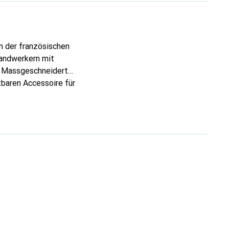
n der französischen
Handwerkern mit
n. Massgeschneidert
tbaren Accessoire für
rkannt und eine