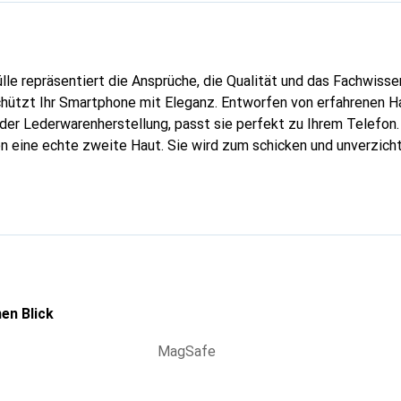
lle repräsentiert die Ansprüche, die Qualität und das Fachwisse
chützt Ihr Smartphone mit Eleganz. Entworfen von erfahrenen 
n der Lederwarenherstellung, passt sie perfekt zu Ihrem Telefo
en eine echte zweite Haut. Sie wird zum schicken und unverzich
ke Noreve ist international für ihre hochwertigen Produkte ane
nspruchsvolle Kunden.
en Blick
MagSafe