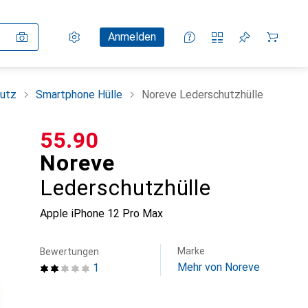
Einstellungen
Kundenkonto
Vergleichslisten
Merklisten
Warenkorb
Anmelden
utz
Smartphone Hülle
Noreve Lederschutzhülle
CHF
55.90
Noreve
Lederschutzhülle
Apple iPhone 12 Pro Max
Marke
Bewertungen
Mehr von Noreve
1