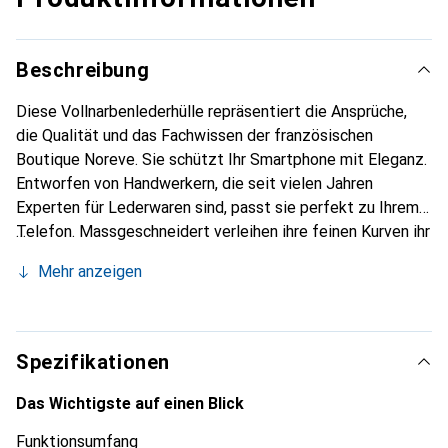
Beschreibung
Diese Vollnarbenlederhülle repräsentiert die Ansprüche,
die Qualität und das Fachwissen der französischen
Boutique Noreve. Sie schützt Ihr Smartphone mit Eleganz.
Entworfen von Handwerkern, die seit vielen Jahren
Experten für Lederwaren sind, passt sie perfekt zu Ihrem
Telefon. Massgeschneidert verleihen ihre feinen Kurven ihr
eine echte zweite Haut. Sie wird zum schicken und
Mehr anzeigen
unverzichtbaren Accessoire für Ihr Smartphone.
International anerkannt für ihre hochwertigen Produkte ist
die Marke Noreve eine sichere Wahl für eine
anspruchsvolle Kundschaft.
Spezifikationen
Das Wichtigste auf einen Blick
Funktionsumfang