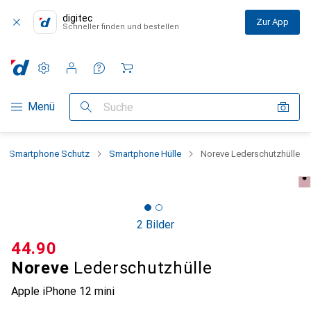
digitec
Zur App
Schneller finden und bestellen
Einstellungen
Kundenkonto
Vergleichslisten
Merklisten
Warenkorb
Navigation nach Kategorien
Menü
Suche
Smartphone Schutz
Smartphone Hülle
Noreve Lederschutzhülle
2 Bilder
CHF
44.90
Noreve
Lederschutzhülle
Apple iPhone 12 mini