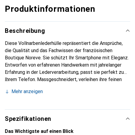
Produktinformationen
Beschreibung
Diese Vollnarbenlederhülle repräsentiert die Ansprüche,
die Qualität und das Fachwissen der französischen
Boutique Noreve. Sie schützt Ihr Smartphone mit Eleganz.
Entworfen von erfahrenen Handwerkern mit jahrelanger
Erfahrung in der Lederverarbeitung, passt sie perfekt zu
Ihrem Telefon. Massgeschneidert, verleihen ihre feinen
Kurven ihr eine echte zweite Haut. Sie wird zum schicken
Mehr anzeigen
und unverzichtbaren Accessoire für Ihr Smartphone. Die
Marke Noreve ist international für ihre hochwertigen
Produkte anerkannt und eine zuverlässige Wahl für eine
anspruchsvolle Kundschaft.
Spezifikationen
Das Wichtigste auf einen Blick