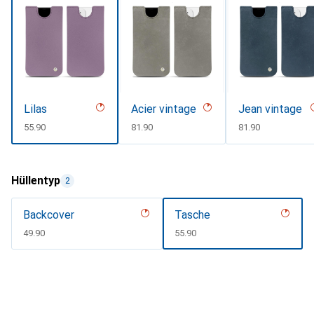
Lilas
Acier vintage
Jean vintage
CHF
55.90
CHF
81.90
CHF
81.90
Hüllentyp
2
Backcover
Tasche
CHF
49.90
CHF
55.90