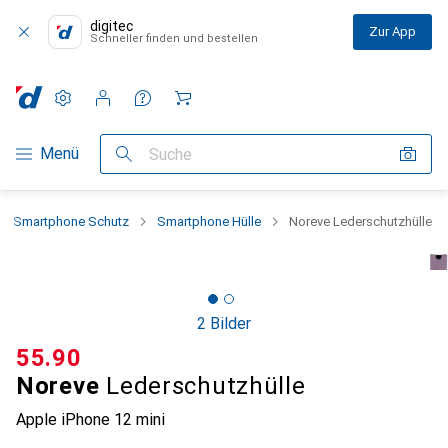
digitec
Zur App
Schneller finden und bestellen
Einstellungen
Kundenkonto
Vergleichslisten
Merklisten
Warenkorb
Navigation nach Kategorien
Menü
Suche
Smartphone Schutz
Smartphone Hülle
Noreve Lederschutzhülle
2 Bilder
CHF
55.90
Noreve
Lederschutzhülle
Apple iPhone 12 mini