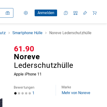
Einstellungen
Kundenkonto
Vergleichslisten
Merklisten
Warenkorb
Anmelden
utz
Smartphone Hülle
Noreve Lederschutzhülle
CHF
61.90
Noreve
Lederschutzhülle
Apple iPhone 11
Marke
Bewertungen
Mehr von Noreve
1