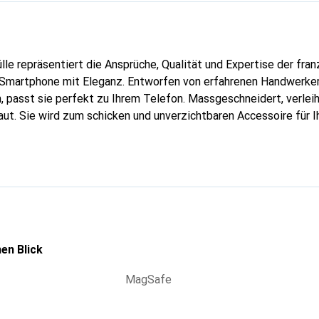
lle repräsentiert die Ansprüche, Qualität und Expertise der fra
r Smartphone mit Eleganz. Entworfen von erfahrenen Handwerker
, passt sie perfekt zu Ihrem Telefon. Massgeschneidert, verleih
aut. Sie wird zum schicken und unverzichtbaren Accessoire für 
ational anerkannt für ihre hochwertigen Produkte und eine zuver
aft.
en Blick
MagSafe