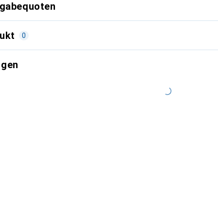
kgabequoten
ukt
0
ngen