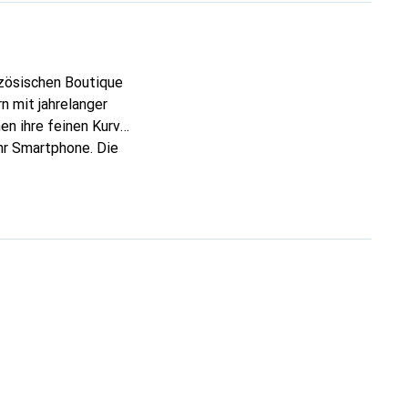
nzösischen Boutique
n mit jahrelanger
en ihre feinen Kurven
Ihr Smartphone. Die
lässige Wahl für eine