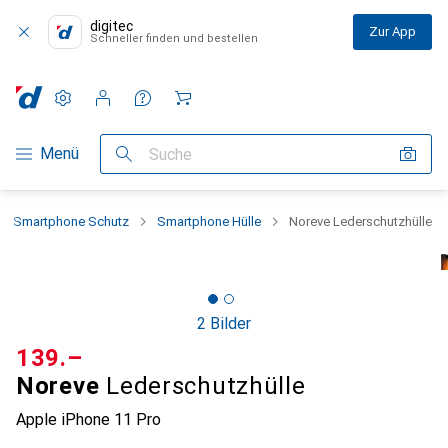
digitec
Zur App
Schneller finden und bestellen
Einstellungen
Kundenkonto
Vergleichslisten
Merklisten
Warenkorb
Navigation nach Kategorien
Menü
Suche
Smartphone Schutz
Smartphone Hülle
Noreve Lederschutzhülle
2 Bilder
CHF
139.–
Noreve
Lederschutzhülle
Apple iPhone 11 Pro