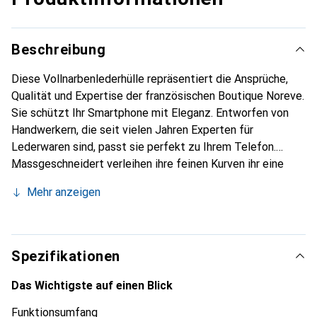
Beschreibung
Diese Vollnarbenlederhülle repräsentiert die Ansprüche,
Qualität und Expertise der französischen Boutique Noreve.
Sie schützt Ihr Smartphone mit Eleganz. Entworfen von
Handwerkern, die seit vielen Jahren Experten für
Lederwaren sind, passt sie perfekt zu Ihrem Telefon.
Massgeschneidert verleihen ihre feinen Kurven ihr eine
echte zweite Haut. Sie wird zum schicken und
Mehr anzeigen
unverzichtbaren Accessoire für Ihr Smartphone.
International anerkannt für ihre hochwertigen Produkte ist
die Marke Noreve eine sichere Wahl für eine
anspruchsvolle Kundschaft.
Spezifikationen
Das Wichtigste auf einen Blick
Funktionsumfang