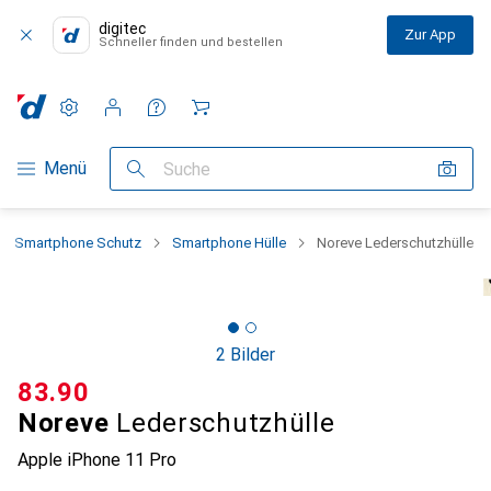
digitec
Zur App
Schneller finden und bestellen
Einstellungen
Kundenkonto
Vergleichslisten
Merklisten
Warenkorb
Navigation nach Kategorien
Menü
Suche
Smartphone Schutz
Smartphone Hülle
Noreve Lederschutzhülle
2 Bilder
CHF
83.90
Noreve
Lederschutzhülle
Apple iPhone 11 Pro