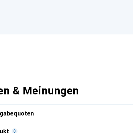
en & Meinungen
kgabequoten
ukt
0