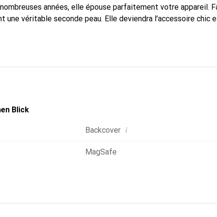
 nombreuses années, elle épouse parfaitement votre appareil. 
nt une véritable seconde peau. Elle deviendra l'accessoire chic 
rnationalement reconnue pour ses produits haut de gamme, la 
 clientèle exigeante.
en Blick
i
Backcover
MagSafe