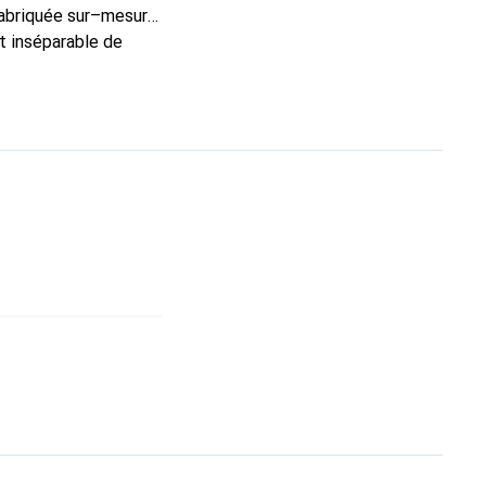
Fabriquée sur–mesure,
et inséparable de
marque Noreve est