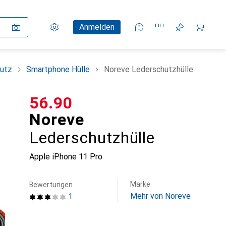
Einstellungen
Kundenkonto
Vergleichslisten
Merklisten
Warenkorb
Anmelden
utz
Smartphone Hülle
Noreve Lederschutzhülle
CHF
56.90
Noreve
Lederschutzhülle
Apple iPhone 11 Pro
Marke
Bewertungen
Mehr von Noreve
1