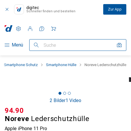
digitec
Zur App
Schneller finden und bestellen
Einstellungen
Kundenkonto
Vergleichslisten
Merklisten
Warenkorb
Navigation nach Kategorien
Menü
Suche
Smartphone Schutz
Smartphone Hülle
Noreve Lederschutzhülle
2 Bilder
1 Video
CHF
94.90
Noreve
Lederschutzhülle
Apple iPhone 11 Pro