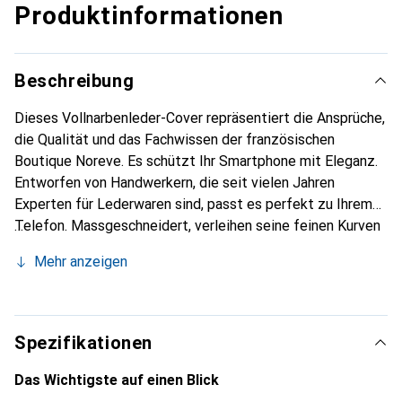
Produktinformationen
Beschreibung
Dieses Vollnarbenleder-Cover repräsentiert die Ansprüche,
die Qualität und das Fachwissen der französischen
Boutique Noreve. Es schützt Ihr Smartphone mit Eleganz.
Entworfen von Handwerkern, die seit vielen Jahren
Experten für Lederwaren sind, passt es perfekt zu Ihrem
Telefon. Massgeschneidert, verleihen seine feinen Kurven
ihm eine echte zweite Haut. Es wird zum schicken und
Mehr anzeigen
unverzichtbaren Accessoire für Ihr Smartphone.
International anerkannt für ihre hochwertigen Produkte ist
die Marke Noreve eine sichere Wahl für eine
anspruchsvolle Kundschaft.
Spezifikationen
Das Wichtigste auf einen Blick