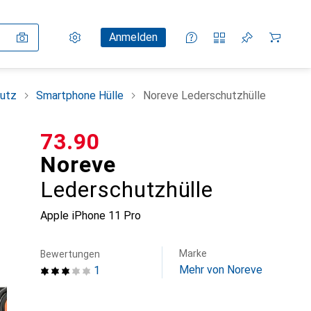
Einstellungen
Kundenkonto
Vergleichslisten
Merklisten
Warenkorb
Anmelden
utz
Smartphone Hülle
Noreve Lederschutzhülle
CHF
73.90
Noreve
Lederschutzhülle
Apple iPhone 11 Pro
Marke
Bewertungen
Mehr von Noreve
1