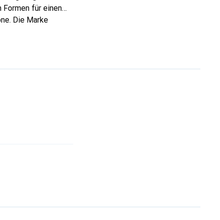
 Formen für einen
one. Die Marke
hl für den