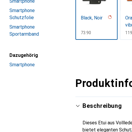
Smartphone
Smartphone
Schutzfolie
Black, Noir
Or
vib
Smartphone
CHF
73.90
CH
119
Sportarmband
Mehr anzeigen
Dazugehörig
Smartphone
Produktinf
Beschreibung
Dieses Etui aus Vollled
bietet eleganten Schutz