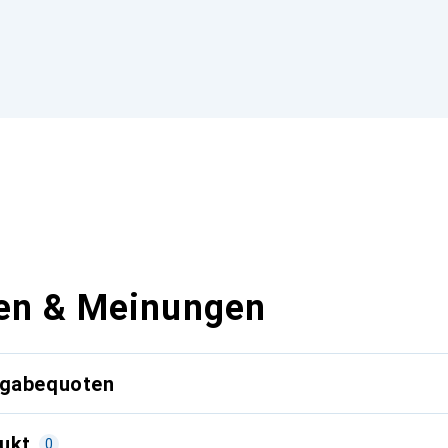
en & Meinungen
kgabequoten
ukt
0