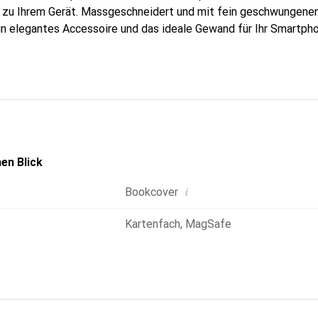
g zu Ihrem Gerät. Massgeschneidert und mit fein geschwungenen
ein elegantes Accessoire und das ideale Gewand für Ihr Smartph
l für ihre hochwertigen Produkte bekannt und stets eine gute Wa
.
en Blick
i
Bookcover
Kartenfach
,
MagSafe