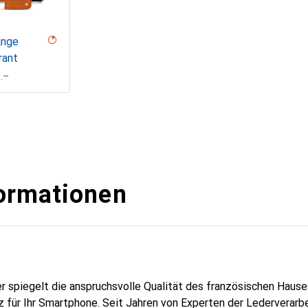
ange
rant
F
.–
ormationen
er spiegelt die anspruchsvolle Qualität des französischen Hause
 für Ihr Smartphone. Seit Jahren von Experten der Lederverarbei