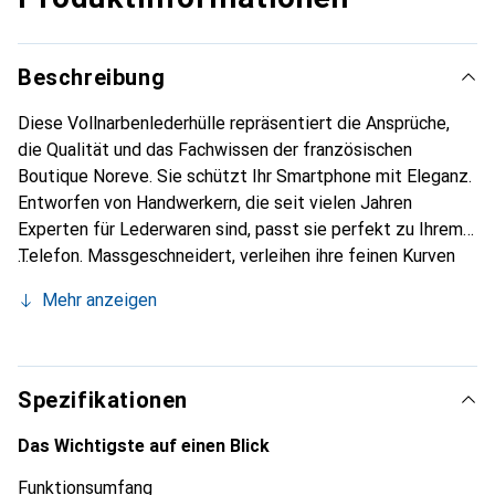
Beschreibung
Diese Vollnarbenlederhülle repräsentiert die Ansprüche,
die Qualität und das Fachwissen der französischen
Boutique Noreve. Sie schützt Ihr Smartphone mit Eleganz.
Entworfen von Handwerkern, die seit vielen Jahren
Experten für Lederwaren sind, passt sie perfekt zu Ihrem
Telefon. Massgeschneidert, verleihen ihre feinen Kurven
ihr eine echte zweite Haut. Sie wird zum schicken und
Mehr anzeigen
unverzichtbaren Accessoire für Ihr Smartphone.
International anerkannt für ihre hochwertigen Produkte ist
die Marke Noreve eine sichere Wahl für eine
anspruchsvolle Klientel.
Spezifikationen
Das Wichtigste auf einen Blick
Funktionsumfang