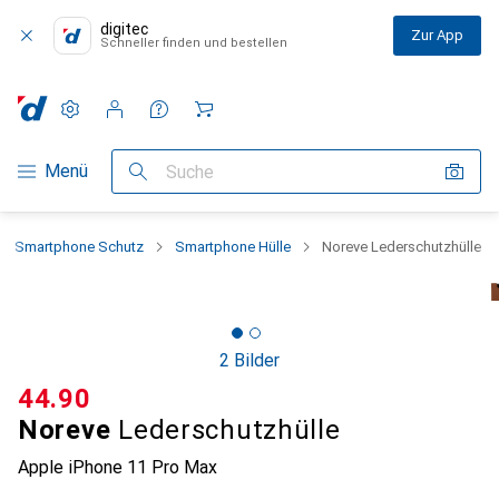
digitec
Zur App
Schneller finden und bestellen
Einstellungen
Kundenkonto
Vergleichslisten
Merklisten
Warenkorb
Navigation nach Kategorien
Menü
Suche
Smartphone Schutz
Smartphone Hülle
Noreve Lederschutzhülle
2 Bilder
CHF
44.90
Noreve
Lederschutzhülle
Apple iPhone 11 Pro Max