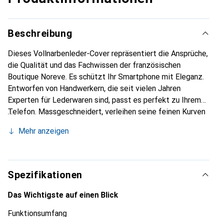
Beschreibung
Dieses Vollnarbenleder-Cover repräsentiert die Ansprüche,
die Qualität und das Fachwissen der französischen
Boutique Noreve. Es schützt Ihr Smartphone mit Eleganz.
Entworfen von Handwerkern, die seit vielen Jahren
Experten für Lederwaren sind, passt es perfekt zu Ihrem
Telefon. Massgeschneidert, verleihen seine feinen Kurven
ihm eine echte zweite Haut. Es wird zum schicken und
Mehr anzeigen
unverzichtbaren Accessoire Ihres Smartphones.
International anerkannt für ihre hochwertigen Produkte ist
die Marke Noreve eine sichere Wahl für eine
anspruchsvolle Klientel.
Spezifikationen
Das Wichtigste auf einen Blick
Funktionsumfang