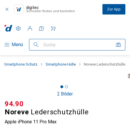
digitec
Zur App
Schneller finden und bestellen
Einstellungen
Kundenkonto
Vergleichslisten
Merklisten
Warenkorb
Navigation nach Kategorien
Menü
Suche
Smartphone Schutz
Smartphone Hülle
Noreve Lederschutzhülle
2 Bilder
CHF
94.90
Noreve
Lederschutzhülle
Apple iPhone 11 Pro Max