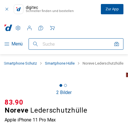
digitec
Zur App
Schneller finden und bestellen
Einstellungen
Kundenkonto
Vergleichslisten
Merklisten
Warenkorb
Navigation nach Kategorien
Menü
Suche
Smartphone Schutz
Smartphone Hülle
Noreve Lederschutzhülle
2 Bilder
CHF
83.90
Noreve
Lederschutzhülle
Apple iPhone 11 Pro Max