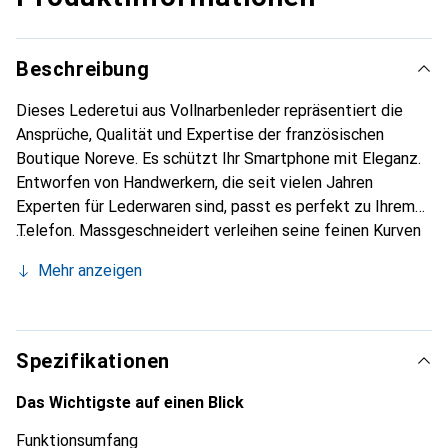
Beschreibung
Dieses Lederetui aus Vollnarbenleder repräsentiert die
Ansprüche, Qualität und Expertise der französischen
Boutique Noreve. Es schützt Ihr Smartphone mit Eleganz.
Entworfen von Handwerkern, die seit vielen Jahren
Experten für Lederwaren sind, passt es perfekt zu Ihrem
Telefon. Massgeschneidert verleihen seine feinen Kurven
ihm eine echte zweite Haut. Es wird zum schicken und
Mehr anzeigen
unverzichtbaren Accessoire Ihres Smartphones.
International anerkannt für ihre hochwertigen Produkte ist
die Marke Noreve eine sichere Wahl für eine
anspruchsvolle Kundschaft.
Spezifikationen
Das Wichtigste auf einen Blick
Funktionsumfang