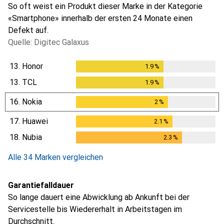
So oft weist ein Produkt dieser Marke in der Kategorie
«Smartphone» innerhalb der ersten 24 Monate einen
Defekt auf.
Quelle: Digitec Galaxus
13.
Honor
1.9
%
1.9
%
13.
TCL
1.9
%
1.9
%
16.
Nokia
2
%
2
%
17.
Huawei
2.1
%
2.1
%
18.
Nubia
2.3
%
2.3
%
Alle 34 Marken vergleichen
Garantiefalldauer
So lange dauert eine Abwicklung ab Ankunft bei der
Servicestelle bis Wiedererhalt in Arbeitstagen im
Durchschnitt.