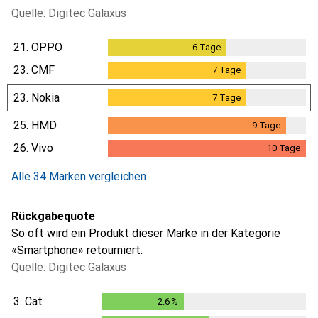
Quelle: Digitec Galaxus
21.
OPPO
6
Tage
6
Tage
23.
CMF
7
Tage
7
Tage
23.
Nokia
7
Tage
7
Tage
25.
HMD
9
Tage
9
Tage
26.
Vivo
10
Tage
10
Tage
Alle 34 Marken vergleichen
Rückgabequote
So oft wird ein Produkt dieser Marke in der Kategorie
«Smartphone» retourniert.
Quelle: Digitec Galaxus
3.
Cat
2.6
%
2.6
%