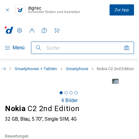
digitec
Zur App
Schneller finden und bestellen
Einstellungen
Kundenkonto
Vergleichslisten
Merklisten
Warenkorb
Navigation nach Kategorien
Menü
Suche
ent
Smartphones + Tablets
Smartphone
Nokia C2 2nd Edition
4 Bilder
Nokia
C2 2nd Edition
32 GB, Blau, 5.70", Single SIM, 4G
Bewertungen