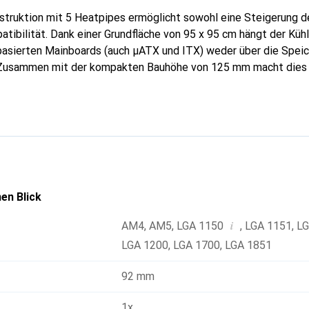
truktion mit 5 Heatpipes ermöglicht sowohl eine Steigerung de
tibilität. Dank einer Grundfläche von 95 x 95 cm hängt der Kühle
sierten Mainboards (auch µATX und ITX) weder über die Speic
 Zusammen mit der kompakten Bauhöhe von 125 mm macht dies 
t ausgezeichneter Gehäuse-, RAM- und PCIe-Kompatibilität. Für
gelieferte NF-A9 Premium-Lüfter, dessen Geschwindigkeit voll
nn. Mit einem zweiten, optional erhältlichen NF-A9-Lüfter kann
iter verbessert werden.
en Blick
i
AM4
,
AM5
,
LGA 1150
,
LGA 1151
,
LG
LGA 1200
,
LGA 1700
,
LGA 1851
92 mm
1x