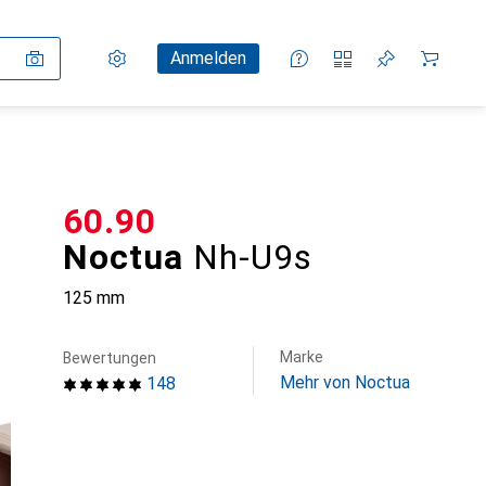
Einstellungen
Kundenkonto
Vergleichslisten
Merklisten
Warenkorb
Anmelden
CHF
60.90
Noctua
Nh-U9s
125 mm
Marke
Bewertungen
Mehr von Noctua
148