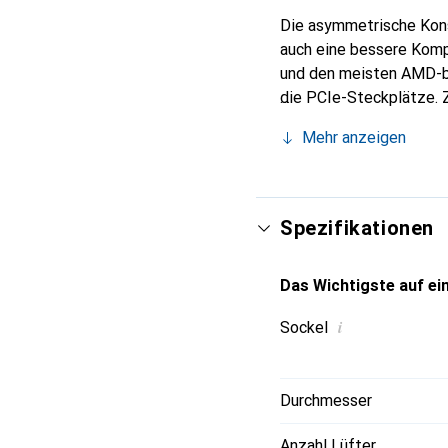
Die asymmetrische Kons
auch eine bessere Kompa
und den meisten AMD-ba
die PCIe-Steckplätze.
vielseitigen Lösung mi
Mehr anzeigen
Laufruhe sorgt der mit
PWM geregelt werden ka
Doppellüfterbetrieb we
Spezifikationen
Das Wichtigste auf ein
i
Sockel
Durchmesser
Anzahl Lüfter