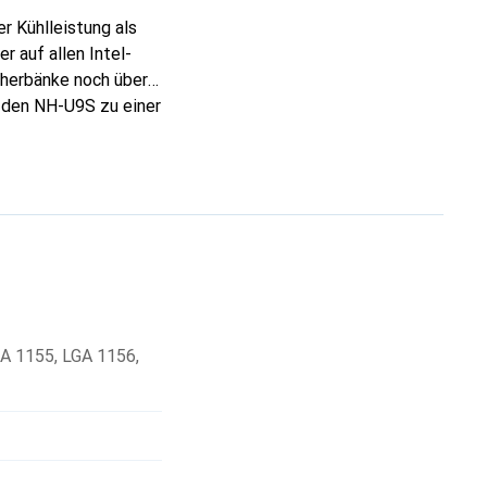
r Kühlleistung als
r auf allen Intel-
herbänke noch über
den NH-U9S zu einer
 hervorragende
automatisch über
 die Kühlleistung im
A 1155
,
LGA 1156
,