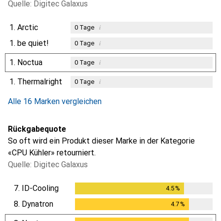
Quelle: Digitec Galaxus
1.
Arctic
i
0
Tage
1.
be quiet!
i
0
Tage
1.
Noctua
i
0
Tage
1.
Thermalright
i
0
Tage
Alle 16 Marken vergleichen
Rückgabequote
So oft wird ein Produkt dieser Marke in der Kategorie
«CPU Kühler» retourniert.
Quelle: Digitec Galaxus
7.
ID-Cooling
4.5
%
4.5
%
8.
Dynatron
4.7
%
4.7
%