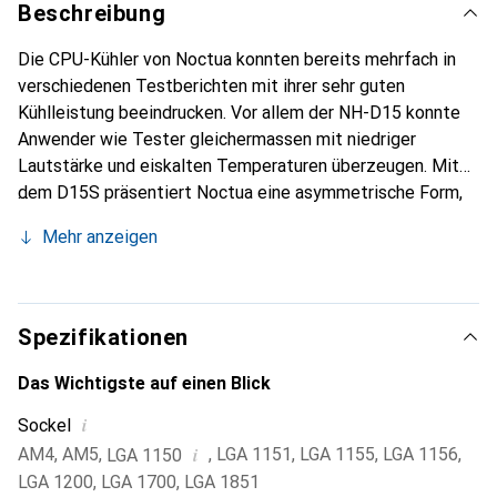
Beschreibung
Die CPU-Kühler von Noctua konnten bereits mehrfach in
verschiedenen Testberichten mit ihrer sehr guten
Kühlleistung beeindrucken. Vor allem der NH-D15 konnte
Anwender wie Tester gleichermassen mit niedriger
Lautstärke und eiskalten Temperaturen überzeugen. Mit
dem D15S präsentiert Noctua eine asymmetrische Form,
um die Kompatibilität zu hohen RAM-Modulen und
Mehr anzeigen
ausladenden Grafikkarten zu verbessern.
Spezifikationen
Das Wichtigste auf einen Blick
i
Sockel
i
AM4
,
AM5
,
,
LGA 1151
,
LGA 1155
,
LGA 1156
,
LGA 1150
LGA 1200
,
LGA 1700
,
LGA 1851