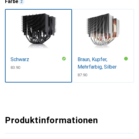
Farbe
2
Schwarz
Braun, Kupfer,
Mehrfarbig, Silber
CHF
83.90
CHF
87.90
Produktinformationen