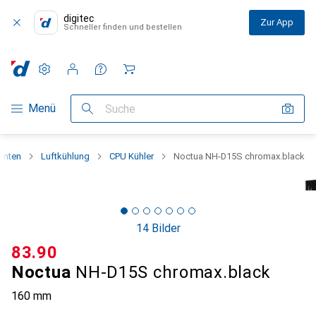
digitec
Zur App
Schneller finden und bestellen
Einstellungen
Kundenkonto
Vergleichslisten
Merklisten
Warenkorb
Navigation nach Kategorien
Menü
Suche
enten
Luftkühlung
CPU Kühler
Noctua NH-D15S chromax.black
14 Bilder
CHF
83.90
Noctua
NH-D15S chromax.black
160 mm