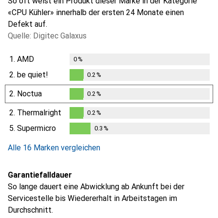
So oft weist ein Produkt dieser Marke in der Kategorie
«CPU Kühler» innerhalb der ersten 24 Monate einen
Defekt auf.
Quelle: Digitec Galaxus
1.
AMD
0
%
2.
be quiet!
0.2
%
0.2
%
2.
Noctua
0.2
%
0.2
%
2.
Thermalright
0.2
%
0.2
%
5.
Supermicro
0.3
%
0.3
%
Alle 16 Marken vergleichen
Garantiefalldauer
So lange dauert eine Abwicklung ab Ankunft bei der
Servicestelle bis Wiedererhalt in Arbeitstagen im
Durchschnitt.