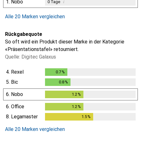
1.
Nobo
i
0
Tage
Alle 20 Marken vergleichen
Rückgabequote
So oft wird ein Produkt dieser Marke in der Kategorie
«Präsentationstafel» retourniert.
Quelle: Digitec Galaxus
4.
Rexel
0.7
%
0.7
%
5.
Bic
0.8
%
0.8
%
6.
Nobo
1.2
%
1.2
%
6.
Office
1.2
%
1.2
%
8.
Legamaster
1.5
%
1.5
%
Alle 20 Marken vergleichen