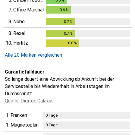
5.
Office Products
0.5
%
0.5
%
7.
Office Marshal
0.6
%
0.6
%
8.
Nobo
0.7
%
0.7
%
8.
Rexel
0.7
%
0.7
%
10.
Herlitz
0.8
%
0.8
%
Alle 20 Marken vergleichen
Garantiefalldauer
So lange dauert eine Abwicklung ab Ankunft bei der
Servicestelle bis Wiedererhalt in Arbeitstagen im
Durchschnitt.
Quelle: Digitec Galaxus
1.
Franken
i
0
Tage
1.
Magnetoplan
i
0
Tage