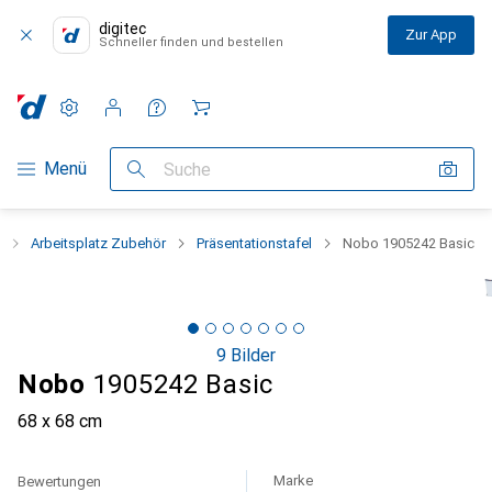
digitec
Zur App
Schneller finden und bestellen
Einstellungen
Kundenkonto
Vergleichslisten
Merklisten
Warenkorb
Navigation nach Kategorien
Menü
Suche
Arbeitsplatz Zubehör
Präsentationstafel
Nobo 1905242 Basic
9 Bilder
Nobo
1905242 Basic
68 x 68 cm
Marke
Bewertungen