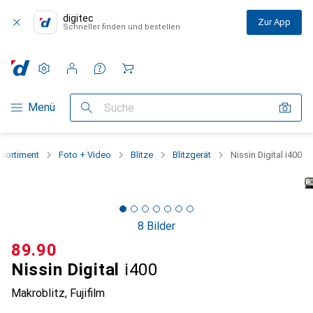
digitec
Zur App
Schneller finden und bestellen
Einstellungen
Kundenkonto
Vergleichslisten
Merklisten
Warenkorb
Navigation nach Kategorien
Menü
Suche
sortiment
Foto + Video
Blitze
Blitzgerät
Nissin Digital i400
8 Bilder
CHF
89.90
Nissin Digital
i400
Makroblitz, Fujifilm