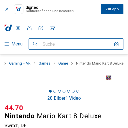
digitec
Zur App
Schneller finden und bestellen
Einstellungen
Kundenkonto
Vergleichslisten
Merklisten
Warenkorb
Navigation nach Kategorien
Menü
Suche
t
Gaming + VR
Games
Game
Nintendo Mario Kart 8 Deluxe
28 Bilder
1 Video
CHF
44.70
Nintendo
Mario Kart 8 Deluxe
Switch, DE