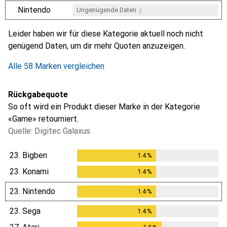
i
Nintendo
Ungenügende Daten
i
i
i
i
Ungenügende Daten
Ungenügende Daten
Ungenügende Daten
Ungenügende Daten
Leider haben wir für diese Kategorie aktuell noch nicht
genügend Daten, um dir mehr Quoten anzuzeigen.
Alle 58 Marken vergleichen
Rückgabequote
So oft wird ein Produkt dieser Marke in der Kategorie
«Game» retourniert.
Quelle: Digitec Galaxus
23.
Bigben
1.4
%
1.4
%
23.
Konami
1.4
%
1.4
%
23.
Nintendo
1.4
%
1.4
%
23.
Sega
1.4
%
1.4
%