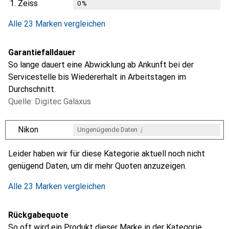
1.
Zeiss
0
%
Alle 23 Marken vergleichen
Garantiefalldauer
So lange dauert eine Abwicklung ab Ankunft bei der
Servicestelle bis Wiedererhalt in Arbeitstagen im
Durchschnitt.
Quelle: Digitec Galaxus
i
Nikon
Ungenügende Daten
i
i
i
i
Ungenügende Daten
Ungenügende Daten
Ungenügende Daten
Ungenügende Daten
Leider haben wir für diese Kategorie aktuell noch nicht
genügend Daten, um dir mehr Quoten anzuzeigen.
Alle 23 Marken vergleichen
Rückgabequote
So oft wird ein Produkt dieser Marke in der Kategorie