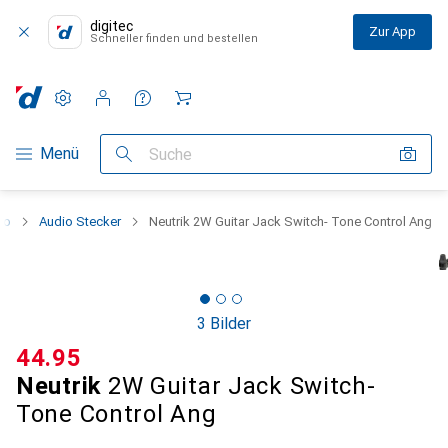
digitec
Zur App
Schneller finden und bestellen
Einstellungen
Kundenkonto
Vergleichslisten
Merklisten
Warenkorb
Navigation nach Kategorien
Menü
Suche
io
Audio Stecker
Neutrik 2W Guitar Jack Switch- Tone Control Ang
3 Bilder
CHF
44.95
Neutrik
2W Guitar Jack Switch-
Tone Control Ang