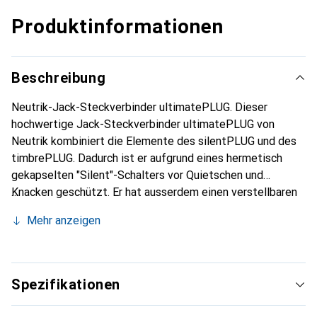
Produktinformationen
Beschreibung
Neutrik-Jack-Steckverbinder ultimatePLUG. Dieser
hochwertige Jack-Steckverbinder ultimatePLUG von
Neutrik kombiniert die Elemente des silentPLUG und des
timbrePLUG. Dadurch ist er aufgrund eines hermetisch
gekapselten "Silent"-Schalters vor Quietschen und
Knacken geschützt. Er hat ausserdem einen verstellbaren
Knopf, der Ihnen die Steuerung der Klangfarbe des Kabels
Mehr anzeigen
in vier Schritten ermöglicht. Der vielseitige und in der
Industrie bewährte ultimatePLUG-Steckverbinder ist ideal
für Audio- und Musikinstrumentanwendungen geeignet,
egal ob live oder im Studio. Alle Modelle sind sehr
Spezifikationen
zuverlässig und von ausgezeichneter Qualität.