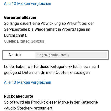
Alle 13 Marken vergleichen
Garantiefalldauer
So lange dauert eine Abwicklung ab Ankunft bei der
Servicestelle bis Wiedererhalt in Arbeitstagen im
Durchschnitt.
Quelle: Digitec Galaxus
i
Neutrik
Ungenügende Daten
i
i
i
i
Ungenügende Daten
Ungenügende Daten
Ungenügende Daten
Ungenügende Daten
Leider haben wir für diese Kategorie aktuell noch nicht
genügend Daten, um dir mehr Quoten anzuzeigen.
Alle 13 Marken vergleichen
Rückgabequote
So oft wird ein Produkt dieser Marke in der Kategorie
«Audio Stecker» retourniert.