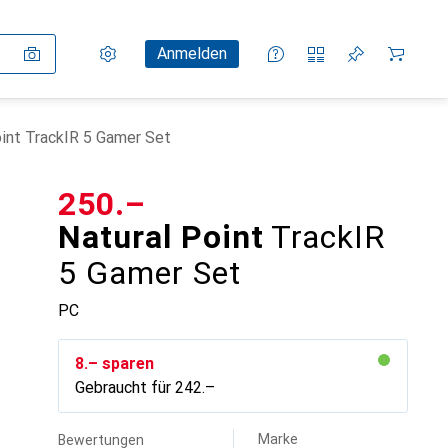
Einstellungen
Kundenkonto
Vergleichslisten
Merklisten
Warenkorb
Anmelden
oint TrackIR 5 Gamer Set
CHF
250.–
Natural Point
TrackIR
5 Gamer Set
PC
CHF
8.–
sparen
Gebraucht für
CHF
242.–
Marke
Bewertungen