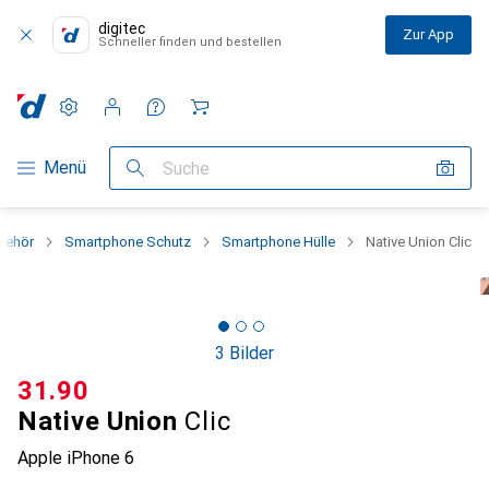
digitec
Zur App
Schneller finden und bestellen
Einstellungen
Kundenkonto
Vergleichslisten
Merklisten
Warenkorb
Navigation nach Kategorien
Menü
Suche
behör
Smartphone Schutz
Smartphone Hülle
Native Union Clic
3 Bilder
CHF
31.90
Native Union
Clic
Apple iPhone 6