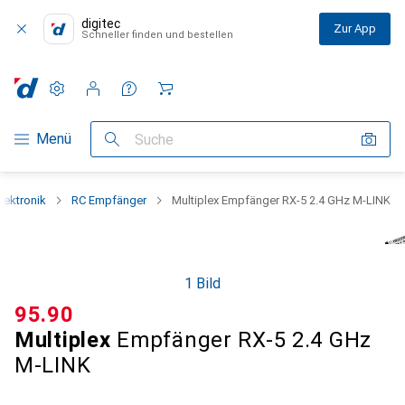
digitec
Zur App
Schneller finden und bestellen
Einstellungen
Kundenkonto
Vergleichslisten
Merklisten
Warenkorb
Navigation nach Kategorien
Menü
Suche
lektronik
RC Empfänger
Multiplex Empfänger RX-5 2.4 GHz M-LINK
1 Bild
CHF
95.90
Multiplex
Empfänger RX-5 2.4 GHz
M-LINK