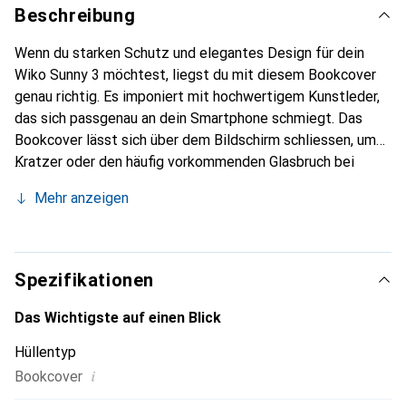
Beschreibung
Wenn du starken Schutz und elegantes Design für dein
Wiko Sunny 3 möchtest, liegst du mit diesem Bookcover
genau richtig. Es imponiert mit hochwertigem Kunstleder,
das sich passgenau an dein Smartphone schmiegt. Das
Bookcover lässt sich über dem Bildschirm schliessen, um
Kratzer oder den häufig vorkommenden Glasbruch bei
Aufprallen zu verhindern. In diesem Wiko Sunny 3
Mehr anzeigen
Bookcover kannst du dein Handy bequem mit der
Standfunktion in Position bringen und deine Kreditkarten
auf der Innenseite aufbewahren.
Spezifikationen
Das Wichtigste auf einen Blick
Hüllentyp
i
Bookcover