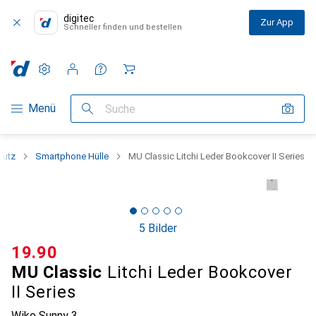
digitec
Zur App
Schneller finden und bestellen
Einstellungen
Kundenkonto
Vergleichslisten
Merklisten
Warenkorb
Navigation nach Kategorien
Menü
Suche
hutz
Smartphone Hülle
MU Classic Litchi Leder Bookcover II Series
5 Bilder
CHF
19.90
MU Classic
Litchi Leder Bookcover
II Series
Wiko Sunny 3