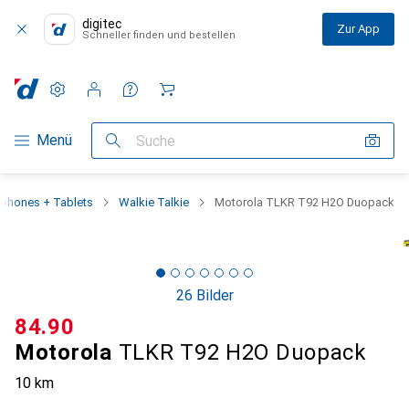
digitec
Zur App
Schneller finden und bestellen
Einstellungen
Kundenkonto
Vergleichslisten
Merklisten
Warenkorb
Navigation nach Kategorien
Menü
Suche
phones + Tablets
Walkie Talkie
Motorola TLKR T92 H2O Duopack
26 Bilder
CHF
84.90
Motorola
TLKR T92 H2O Duopack
10 km