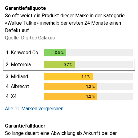
Garantiefallquote
So oft weist ein Produkt dieser Marke in der Kategorie
«Walkie Talkie» innerhalb der ersten 24 Monate einen
Defekt auf.
Quelle: Digitec Galaxus
1.
Kenwood Corp.
0.5
%
0.5
%
2.
Motorola
0.7
%
0.7
%
3.
Midland
1.1
%
1.1
%
4.
Albrecht
1.2
%
1.2
%
4.
X4
1.2
%
1.2
%
Alle 11 Marken vergleichen
Garantiefalldauer
So lange dauert eine Abwicklung ab Ankunft bei der