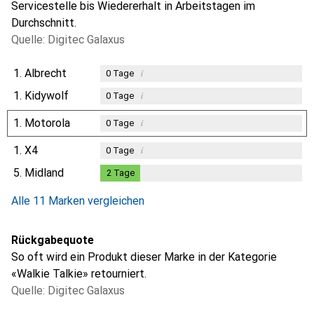
Servicestelle bis Wiedererhalt in Arbeitstagen im
Durchschnitt.
Quelle: Digitec Galaxus
1.
Albrecht
i
0
Tage
1.
Kidywolf
i
0
Tage
1.
Motorola
i
0
Tage
1.
X4
i
0
Tage
5.
Midland
2
Tage
2
Tage
Alle 11 Marken vergleichen
Rückgabequote
So oft wird ein Produkt dieser Marke in der Kategorie
«Walkie Talkie» retourniert.
Quelle: Digitec Galaxus