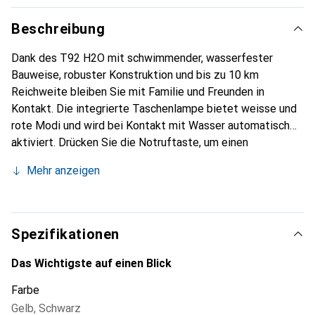
Beschreibung
Dank des T92 H2O mit schwimmender, wasserfester
Bauweise, robuster Konstruktion und bis zu 10 km
Reichweite bleiben Sie mit Familie und Freunden in
Kontakt. Die integrierte Taschenlampe bietet weisse und
rote Modi und wird bei Kontakt mit Wasser automatisch
aktiviert. Drücken Sie die Notruftaste, um einen
freihändigen Ruf zu aktivieren und einen lauten Warnton
Mehr anzeigen
über das Funkgerät abzugeben und so anderen in Ihrer
Gruppe zu signalisieren, dass Sie Hilfe benötigen.
Spezifikationen
Das Wichtigste auf einen Blick
Farbe
Gelb
,
Schwarz