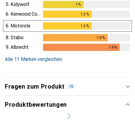
5.
Kidywolf
1
%
1
%
6.
Kenwood Corp.
1.2
%
1.2
%
6.
Motorola
1.2
%
1.2
%
8.
Stabo
1.6
%
1.6
%
9.
Albrecht
1.9
%
1.9
%
Alle 11 Marken vergleichen
Fragen zum Produkt
16
Produktbewertungen