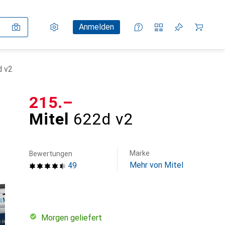
Einstellungen
Kundenkonto
Vergleichslisten
Merklisten
Warenkorb
Anmelden
d v2
CHF
215.–
Mitel
622d v2
Marke
Bewertungen
Mehr von Mitel
49
morgen geliefert