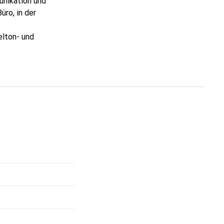
unikation und
üro, in der
elton- und
 man den
te Gerät mit
etonboden fällt.
ng der Firmware. So
ammelt werden