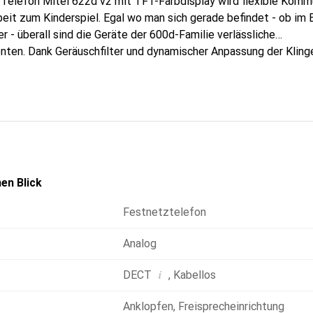
elefon Mitel 622d v2 mit TFT-Farbdisplay wird flexible Komm
it zum Kinderspiel. Egal wo man sich gerade befindet - ob im B
r - überall sind die Geräte der 600d-Familie verlässliche
ten. Dank Geräuschfilter und dynamischer Anpassung der Kling
gen die Telefone dafür, dass kein wichtiger Anruf entgeht und
edem Geräuschpegel bestens versteht. Dabei verzeiht das robus
wenn es einmal aus einer Höhe von bis zu 1,7 Metern auf einen B
das Funknetz ermöglichen eine stark vereinfachte Aktualisieru
ntral die gleiche Software, ohne dass sie zuvor einzeln einges
en Blick
Festnetztelefon
Analog
i
DECT
,
Kabellos
Anklopfen
,
Freisprecheinrichtung