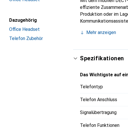
Mit dem mobilen DECT-T
effiziente Zusammenarbe
Produktion oder im Lage
Dazugehörig
Kommunikationsassisten
Gesprächslautstärke sor
Office Headset
Mehr anzeigen
Gesprächspartner bei j
Telefon Zubehör
Schutzart IP 50 sogar, 
Kabellose Updates über 
erhalten alle Geräte ze
Spezifikationen
müssen.
Das Wichtigste auf ein
Telefontyp
Telefon Anschluss
Signalübertragung
Telefon Funktionen