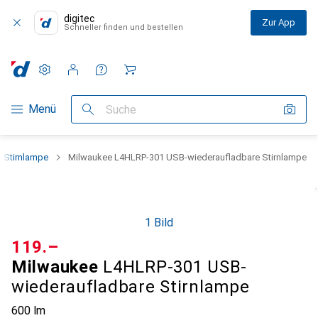
digitec
Zur App
Schneller finden und bestellen
Einstellungen
Kundenkonto
Vergleichslisten
Merklisten
Warenkorb
Navigation nach Kategorien
Menü
Suche
Stirnlampe
Milwaukee L4HLRP-301 USB-wiederaufladbare Stirnlampe
1 Bild
CHF
119.–
Milwaukee
L4HLRP-301 USB-
wiederaufladbare Stirnlampe
600 lm