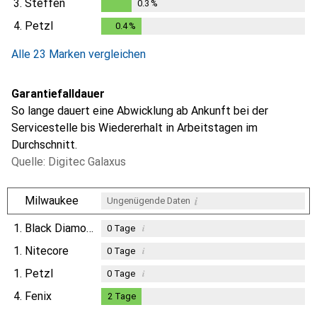
3.
Steffen
0.3
%
0.3
%
4.
Petzl
0.4
%
0.4
%
Alle 23 Marken vergleichen
Garantiefalldauer
So lange dauert eine Abwicklung ab Ankunft bei der
Servicestelle bis Wiedererhalt in Arbeitstagen im
Durchschnitt.
Quelle: Digitec Galaxus
i
Milwaukee
Ungenügende Daten
1.
Black Diamond
i
0
Tage
1.
Nitecore
i
0
Tage
1.
Petzl
i
0
Tage
4.
Fenix
2
Tage
2
Tage