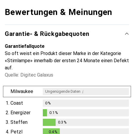
Bewertungen & Meinungen
Garantie- & Rückgabequoten
Garantiefallquote
So oft weist ein Produkt dieser Marke in der Kategorie
«Stirnlampe» innerhalb der ersten 24 Monate einen Defekt
auf.
Quelle: Digitec Galaxus
i
Milwaukee
Ungenügende Daten
1.
Coast
0
%
2.
Energizer
0.1
%
0.1
%
3.
Steffen
0.3
%
0.3
%
4.
Petzl
0.4
%
0.4
%