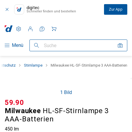
digitec
Zur App
Schneller finden und bestellen
Einstellungen
Kundenkonto
Vergleichslisten
Merklisten
Warenkorb
Navigation nach Kategorien
Menü
Suche
bstschutz
Stirnlampe
Milwaukee HL-SF-Stirnlampe 3 AAA-Batterien
1 Bild
CHF
59.90
Milwaukee
HL-SF-Stirnlampe 3
AAA-Batterien
450 lm