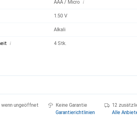
i
AAA / Micro
1.50 V
Alkali
i
heit
4 Stk.
g
 wenn ungeöffnet
Keine Garantie
12 zusätzl
Garantierichtlinien
Alle Anbiet