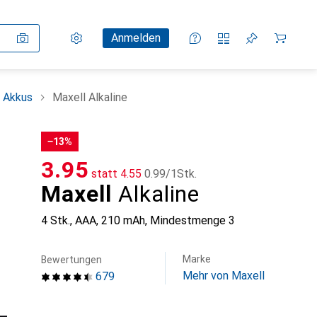
Einstellungen
Kundenkonto
Vergleichslisten
Merklisten
Warenkorb
Anmelden
+ Akkus
Maxell Alkaline
−13%
CHF
3.95
statt
CHF
4.55
CHF
0.99
/
1Stk.
Maxell
Alkaline
4 Stk., AAA, 210 mAh
,
Mindestmenge
3
Marke
Bewertungen
Mehr von Maxell
679