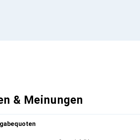
en & Meinungen
kgabequoten