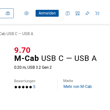
Einstellungen
Kundenkonto
Vergleichslisten
Merklisten
Warenkorb
Anmelden
Cab USB C — USB A
CHF
9.70
M-Cab
USB C — USB A
0.20 m, USB 3.2 Gen 2
Marke
Bewertungen
Mehr von M-Cab
5