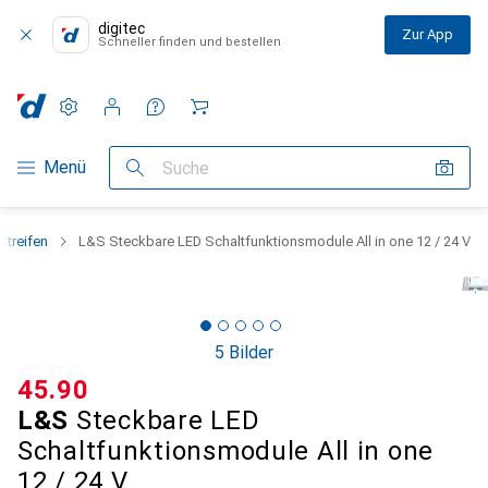
digitec
Zur App
Schneller finden und bestellen
Einstellungen
Kundenkonto
Vergleichslisten
Merklisten
Warenkorb
Navigation nach Kategorien
Menü
Suche
Streifen
L&S Steckbare LED Schaltfunktionsmodule All in one 12 / 24 V
5 Bilder
CHF
45.90
L&S
Steckbare LED
Schaltfunktionsmodule All in one
12 / 24 V