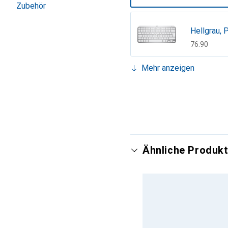
Zubehör
Hellgrau, 
CHF
76.90
Mehr anzeigen
Grau, Sch
CHF
95.90
Ähnliche Produkt