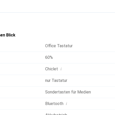
t bis zu fünf Monate, was eine langfristige Nutzung ohne häufi
r ist mit speziellen Funktionstasten ausgestattet, die den Zugr
dere häufig verwendete Funktionen erleichtern. Das mitgelief
und schnelle Aufladung.
en Blick
Office Tastatur
60%
i
Chiclet
nur Tastatur
Sondertasten für Medien
i
Bluetooth