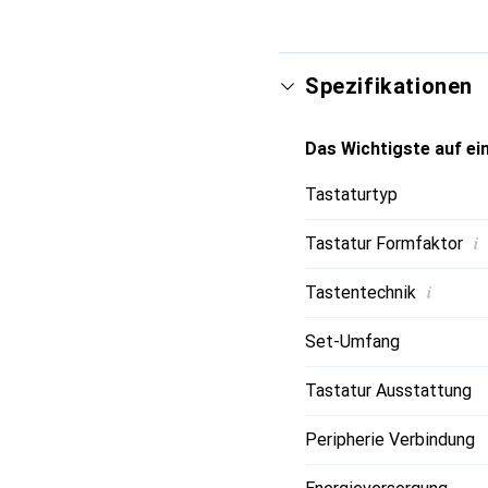
Die Akkulaufzeit beträg
ermöglicht. Die Tastatu
Mediensteuerung und an
Spezifikationen
sorgt für eine einfache 
Das Wichtigste auf ein
Tastaturtyp
i
Tastatur Formfaktor
i
Tastentechnik
Set-Umfang
Tastatur Ausstattung
Peripherie Verbindung