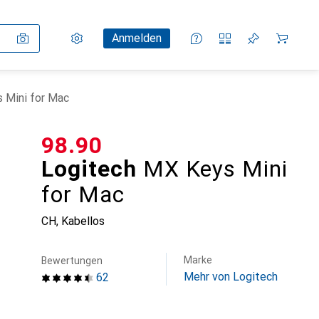
Einstellungen
Kundenkonto
Vergleichslisten
Merklisten
Warenkorb
Anmelden
 Mini for Mac
CHF
98.90
Logitech
MX Keys Mini
for Mac
CH, Kabellos
Marke
Bewertungen
Mehr von Logitech
62