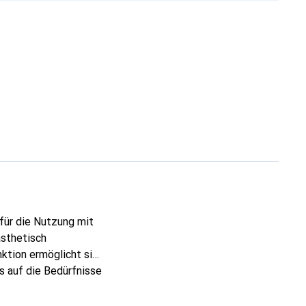
 für die Nutzung mit
ästhetisch
nktion ermöglicht sie
 auf die Bedürfnisse
ndung ist die MX
n bis zu 10 Metern.