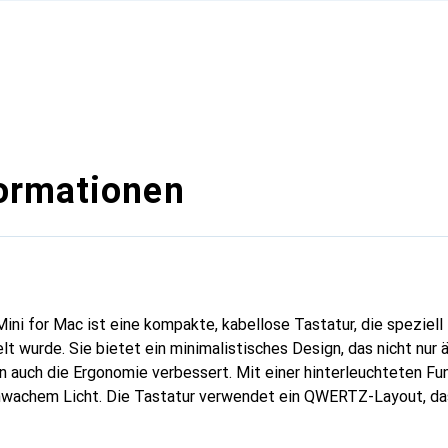
ormationen
ni for Mac ist eine kompakte, kabellose Tastatur, die speziell
t wurde. Sie bietet ein minimalistisches Design, das nicht nur 
n auch die Ergonomie verbessert. Mit einer hinterleuchteten Fu
hwachem Licht. Die Tastatur verwendet ein QWERTZ-Layout, das
tzern in der Schweiz abgestimmt ist. Dank der Bluetooth-Verbi
erschiedenen Geräten zu koppeln und bietet eine Reichweite vo