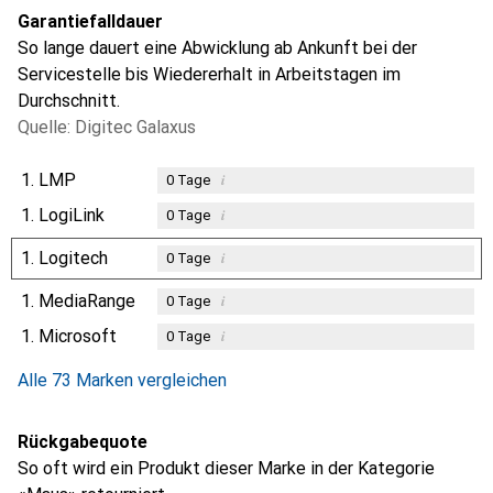
Garantiefalldauer
So lange dauert eine Abwicklung ab Ankunft bei der
Servicestelle bis Wiedererhalt in Arbeitstagen im
Durchschnitt.
Quelle: Digitec Galaxus
1.
LMP
i
0
Tage
1.
LogiLink
i
0
Tage
1.
Logitech
i
0
Tage
1.
MediaRange
i
0
Tage
1.
Microsoft
i
0
Tage
Alle 73 Marken vergleichen
Rückgabequote
So oft wird ein Produkt dieser Marke in der Kategorie