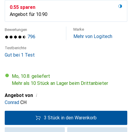
CHF
0.55
sparen
Angebot für
CHF
10.90
Marke
Bewertungen
Mehr von Logitech
796
Testberichte
Gut bei 1 Test
Mo, 10.8. geliefert
Mehr als 10 Stück an Lager beim Drittanbieter
i
Angebot von
Conrad
CH
3 Stück in den Warenkorb