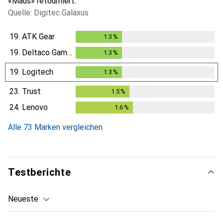
«Maus» retourniert.
Quelle: Digitec Galaxus
19.
ATK Gear
1.3
%
1.3
%
19.
Deltaco Gaming
1.3
%
1.3
%
19.
Logitech
1.3
%
1.3
%
23.
Trust
1.5
%
1.5
%
24.
Lenovo
1.6
%
1.6
%
Alle 73 Marken vergleichen
Testberichte
Neueste