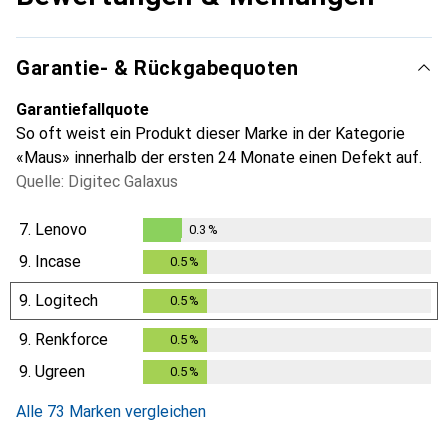
Garantie- & Rückgabequoten
Garantiefallquote
So oft weist ein Produkt dieser Marke in der Kategorie
«Maus» innerhalb der ersten 24 Monate einen Defekt auf.
Quelle: Digitec Galaxus
7.
Lenovo
0.3
%
0.3
%
9.
Incase
0.5
%
0.5
%
9.
Logitech
0.5
%
0.5
%
9.
Renkforce
0.5
%
0.5
%
9.
Ugreen
0.5
%
0.5
%
Alle 73 Marken vergleichen