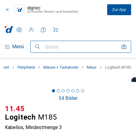
digitec
Zur App
Schneller finden und bestellen
Einstellungen
Kundenkonto
Vergleichslisten
Merklisten
Warenkorb
Navigation nach Kategorien
Menü
Suche
iment
Peripherie
Mäuse + Tastaturen
Maus
Logitech M185
54 Bilder
CHF
11.45
Logitech
M185
Kabellos
,
Mindestmenge
3