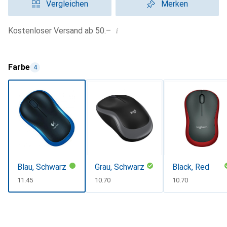
Vergleichen
Merken
i
Kostenloser Versand ab 50.–
Farbe
4
Blau, Schwarz
Grau, Schwarz
Black, Red
CHF
11.45
CHF
10.70
CHF
10.70