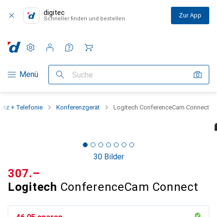
digitec
Zur App
Schneller finden und bestellen
Einstellungen
Kundenkonto
Vergleichslisten
Merklisten
Warenkorb
Navigation nach Kategorien
Menü
Suche
enz + Telefonie
Konferenzgerät
Logitech ConferenceCam Connect
30 Bilder
CHF
307.–
Logitech
ConferenceCam Connect