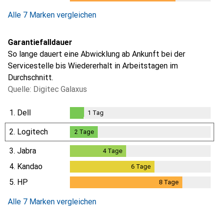
Alle 7 Marken vergleichen
Garantiefalldauer
So lange dauert eine Abwicklung ab Ankunft bei der
Servicestelle bis Wiedererhalt in Arbeitstagen im
Durchschnitt.
Quelle: Digitec Galaxus
1.
Dell
1
Tag
1
Tag
2.
Logitech
2
Tage
2
Tage
3.
Jabra
4
Tage
4
Tage
4.
Kandao
6
Tage
6
Tage
5.
HP
8
Tage
8
Tage
Alle 7 Marken vergleichen