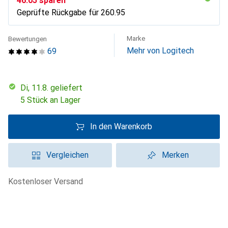
CHF
46.05
sparen
Geprüfte Rückgabe für
CHF
260.95
Marke
Bewertungen
Mehr von Logitech
69
Di, 11.8. geliefert
5 Stück an Lager
In den Warenkorb
Vergleichen
Merken
kostenloser Versand