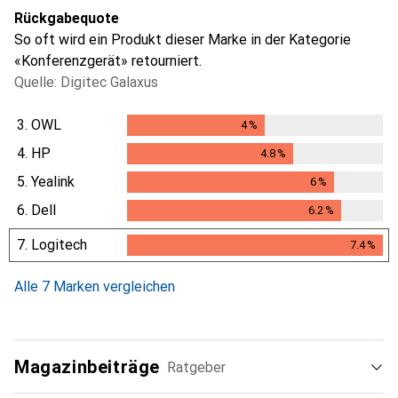
Rückgabequote
So oft wird ein Produkt dieser Marke in der Kategorie
«Konferenzgerät» retourniert.
Quelle: Digitec Galaxus
3.
OWL
4
%
4
%
4.
HP
4.8
%
4.8
%
5.
Yealink
6
%
6
%
6.
Dell
6.2
%
6.2
%
7.
Logitech
7.4
%
7.4
%
Alle 7 Marken vergleichen
Magazinbeiträge
Ratgeber