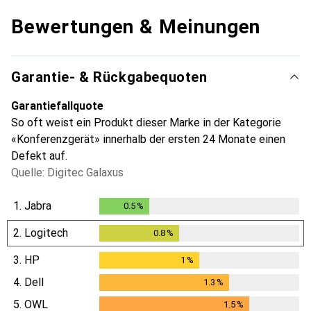
Bewertungen & Meinungen
Garantie- & Rückgabequoten
Garantiefallquote
So oft weist ein Produkt dieser Marke in der Kategorie
«Konferenzgerät» innerhalb der ersten 24 Monate einen
Defekt auf.
Quelle: Digitec Galaxus
1.
Jabra
0.5
%
0.5
%
2.
Logitech
0.8
%
0.8
%
3.
HP
1
%
1
%
4.
Dell
1.3
%
1.3
%
5.
OWL
1.5
%
1.5
%