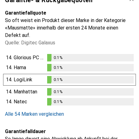
Garantie- & Rückgabequoten
Garantiefallquote
So oft weist ein Produkt dieser Marke in der Kategorie
«Mausmatte» innerhalb der ersten 24 Monate einen
Defekt auf.
Quelle: Digitec Galaxus
14.
Glorious PC Gaming Race
0.1
%
0.1
%
14.
Hama
0.1
%
0.1
%
14.
LogiLink
0.1
%
0.1
%
14.
Manhattan
0.1
%
0.1
%
14.
Natec
0.1
%
0.1
%
Alle 54 Marken vergleichen
Garantiefalldauer
So lange dauert eine Abwicklung ab Ankunft bei der