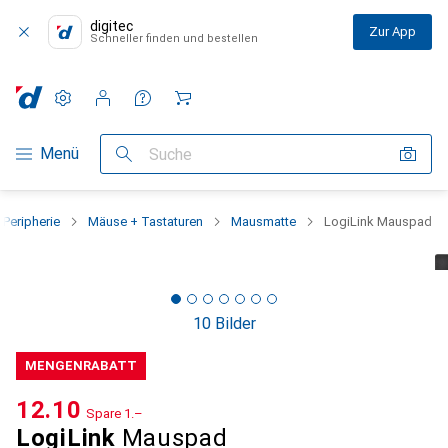
digitec
Zur App
Schneller finden und bestellen
Einstellungen
Kundenkonto
Vergleichslisten
Merklisten
Warenkorb
Navigation nach Kategorien
Menü
Suche
Peripherie
Mäuse + Tastaturen
Mausmatte
LogiLink Mauspad
10 Bilder
MENGENRABATT
CHF
12.10
Spare
CHF
1.–
LogiLink
Mauspad