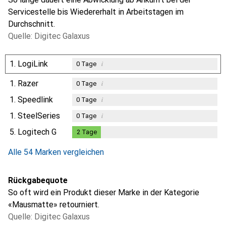
Servicestelle bis Wiedererhalt in Arbeitstagen im
Durchschnitt.
Quelle: Digitec Galaxus
1.
LogiLink
i
0
Tage
1.
Razer
i
0
Tage
1.
Speedlink
i
0
Tage
1.
SteelSeries
i
0
Tage
5.
Logitech G
2
Tage
2
Tage
Alle 54 Marken vergleichen
Rückgabequote
So oft wird ein Produkt dieser Marke in der Kategorie
«Mausmatte» retourniert.
Quelle: Digitec Galaxus