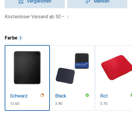
Vergleichen
Merken
i
Kostenloser Versand ab 50.–
Farbe
3
Schwarz
Black
Rot
CHF
12.60
CHF
3.90
CHF
3.70