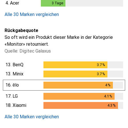
4.
Acer
3
Tage
3
Tage
Alle 30 Marken vergleichen
Rückgabequote
So oft wird ein Produkt dieser Marke in der Kategorie
«Monitor» retourniert.
Quelle: Digitec Galaxus
13.
BenQ
3.7
%
3.7
%
13.
Minix
3.7
%
3.7
%
16.
ēlo
4
%
4
%
17.
LG
4.1
%
4.1
%
18.
Xiaomi
4.3
%
4.3
%
Alle 30 Marken vergleichen