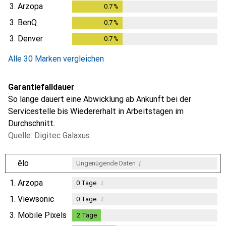
3.
Arzopa
0.7
%
0.7
%
3.
BenQ
0.7
%
0.7
%
3.
Denver
0.7
%
0.7
%
Alle 30 Marken vergleichen
Garantiefalldauer
So lange dauert eine Abwicklung ab Ankunft bei der
Servicestelle bis Wiedererhalt in Arbeitstagen im
Durchschnitt.
Quelle: Digitec Galaxus
i
ēlo
Ungenügende Daten
1.
Arzopa
i
0
Tage
1.
Viewsonic
i
0
Tage
3.
Mobile Pixels
2
Tage
2
Tage