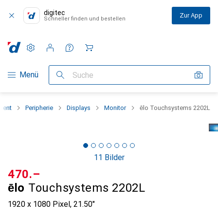
digitec
Zur App
Schneller finden und bestellen
Einstellungen
Kundenkonto
Vergleichslisten
Merklisten
Warenkorb
Navigation nach Kategorien
Menü
Suche
ment
Peripherie
Displays
Monitor
ēlo Touchsystems 2202L
11 Bilder
CHF
470.–
ēlo
Touchsystems 2202L
1920 x 1080 Pixel, 21.50"