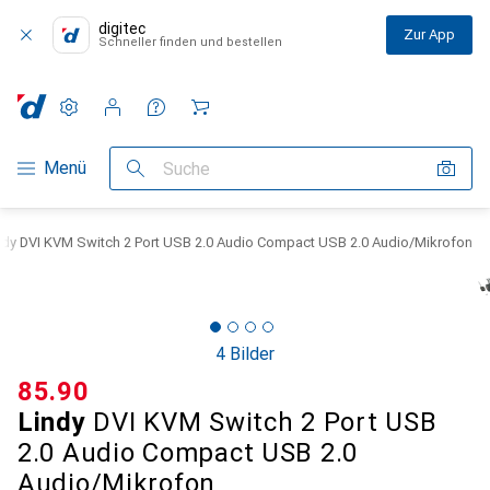
digitec
Zur App
Schneller finden und bestellen
Einstellungen
Kundenkonto
Vergleichslisten
Merklisten
Warenkorb
Navigation nach Kategorien
Menü
Suche
ndy DVI KVM Switch 2 Port USB 2.0 Audio Compact USB 2.0 Audio/Mikrofon
4 Bilder
CHF
85.90
Lindy
DVI KVM Switch 2 Port USB
2.0 Audio Compact USB 2.0
Audio/Mikrofon