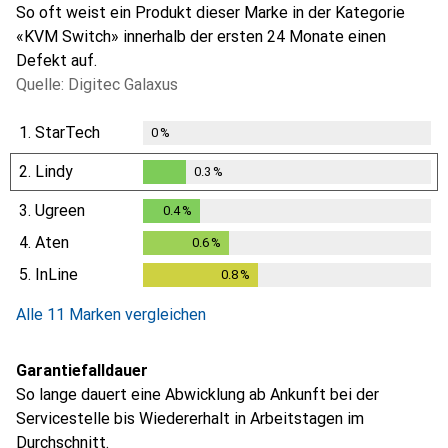
So oft weist ein Produkt dieser Marke in der Kategorie
«KVM Switch» innerhalb der ersten 24 Monate einen
Defekt auf.
Quelle: Digitec Galaxus
1.
StarTech
0
%
2.
Lindy
0.3
%
0.3
%
3.
Ugreen
0.4
%
0.4
%
4.
Aten
0.6
%
0.6
%
5.
InLine
0.8
%
0.8
%
Alle 11 Marken vergleichen
Garantiefalldauer
So lange dauert eine Abwicklung ab Ankunft bei der
Servicestelle bis Wiedererhalt in Arbeitstagen im
Durchschnitt.