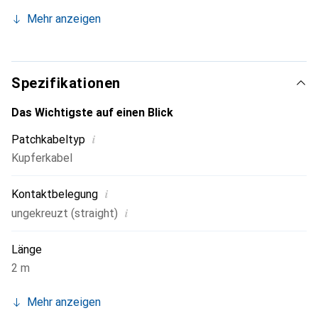
Kabelstärke: AWG32 100% Kupfer
Mehr anzeigen
Mantelmaterial: PVC
9 verschiedene Längen
Innovatives Tüllendesign
Spezifikationen
Das Wichtigste auf einen Blick
i
Patchkabeltyp
Kupferkabel
i
Kontaktbelegung
i
ungekreuzt (straight)
Länge
2 m
Mehr anzeigen