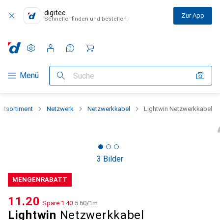
digitec
Zur App
Schneller finden und bestellen
Einstellungen
Kundenkonto
Vergleichslisten
Merklisten
Warenkorb
Navigation nach Kategorien
Menü
Suche
mtsortiment
Netzwerk
Netzwerkkabel
Lightwin Netzwerkkabel
3 Bilder
MENGENRABATT
CHF
11.20
Spare
CHF
1.40
CHF
5.60
/
1m
Lightwin
Netzwerkkabel