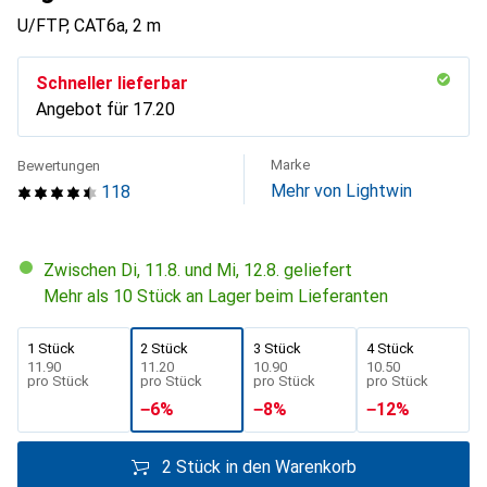
U/FTP, CAT6a, 2 m
Schneller lieferbar
Angebot für
CHF
17.20
Marke
Bewertungen
Mehr von Lightwin
118
Zwischen Di, 11.8. und Mi, 12.8. geliefert
Mehr als 10 Stück an Lager beim Lieferanten
1 Stück
2 Stück
3 Stück
4 Stück
CHF
11.90
CHF
11.20
CHF
10.90
CHF
10.50
pro Stück
pro Stück
pro Stück
pro Stück
−
6
%
−
8
%
−
12
%
2 Stück in den Warenkorb