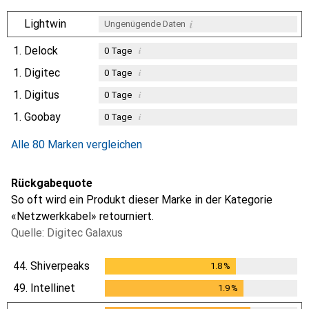
i
Lightwin
Ungenügende Daten
1.
Delock
i
0
Tage
1.
Digitec
i
0
Tage
1.
Digitus
i
0
Tage
1.
Goobay
i
0
Tage
Alle 80 Marken vergleichen
Rückgabequote
So oft wird ein Produkt dieser Marke in der Kategorie
«Netzwerkkabel» retourniert.
Quelle: Digitec Galaxus
44.
Shiverpeaks
1.8
%
1.8
%
49.
Intellinet
1.9
%
1.9
%