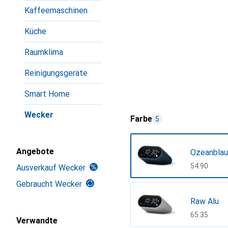
Kaffeemaschinen
Küche
Raumklima
Reinigungsgeräte
Smart Home
Wecker
Farbe
5
Angebote
Ozeanblau
CHF
54.90
Ausverkauf Wecker
Gebraucht Wecker
Raw Alu
CHF
65.35
Verwandte