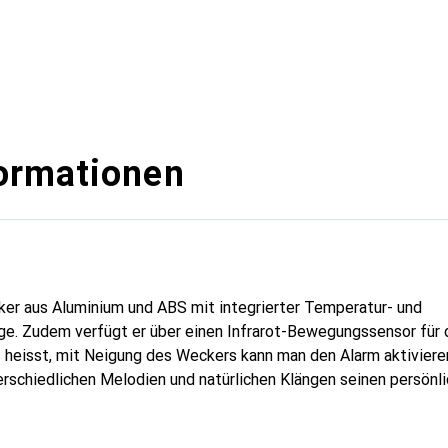
ormationen
r aus Aluminium und ABS mit integrierter Temperatur- und
ge. Zudem verfügt er über einen Infrarot-Bewegungssensor für 
 heisst, mit Neigung des Weckers kann man den Alarm aktivieren
rschiedlichen Melodien und natürlichen Klängen seinen persönl
ot-Bewegungssensor sorgt dafür, dass man mit einer einfachen 
 oder deaktivieren kann. Ist der Wecker nach oben ausgerichtet,