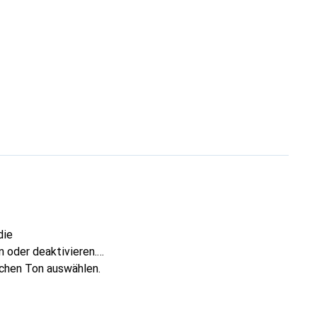
die
 oder deaktivieren.
ichen Ton auswählen.
Handbewegung die
 ist der Alarm