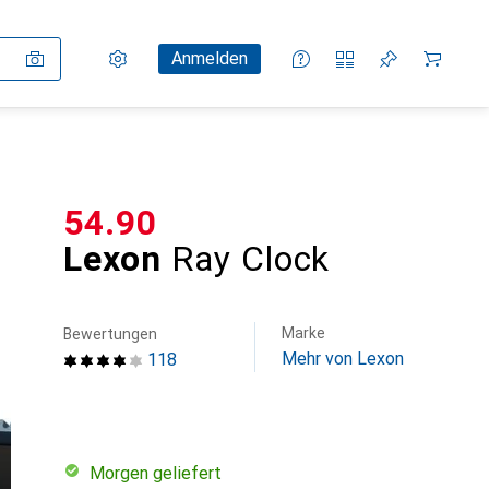
Einstellungen
Kundenkonto
Vergleichslisten
Merklisten
Warenkorb
Anmelden
CHF
54.90
Lexon
Ray Clock
Marke
Bewertungen
Mehr von Lexon
118
morgen geliefert