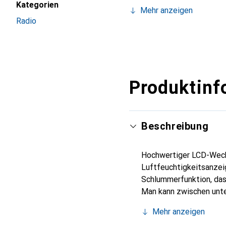
Kategorien
Mehr anzeigen
Radio
Rot
CHF
57.90
Produktinf
Beschreibung
Hochwertiger LCD-Wecke
Luftfeuchtigkeitsanzei
Schlummerfunktion, das
Man kann zwischen unte
Der integrierte Infrar
Mehr anzeigen
Weckfunktion aktivieren