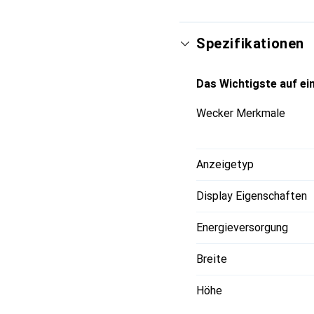
aktiviert; wird der Wec
Wecksymbol auf dem Bil
sowie für die relative L
Spezifikationen
Schlafzimmer und kann 
mitgelieferte USB-C-Kab
Das Wichtigste auf ein
4 Stunden vollgeladen. 
Wecker Merkmale
Anzeigetyp
Display Eigenschaften
Energieversorgung
Breite
Höhe