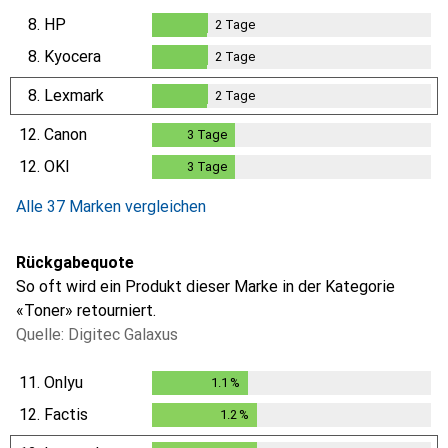
8.
HP
2
Tage
2
Tage
8.
Kyocera
2
Tage
2
Tage
8.
Lexmark
2
Tage
2
Tage
12.
Canon
3
Tage
3
Tage
12.
OKI
3
Tage
3
Tage
Alle 37 Marken vergleichen
Rückgabequote
So oft wird ein Produkt dieser Marke in der Kategorie
«Toner» retourniert.
Quelle: Digitec Galaxus
11.
Onlyu
1.1
%
1.1
%
12.
Factis
1.2
%
1.2
%