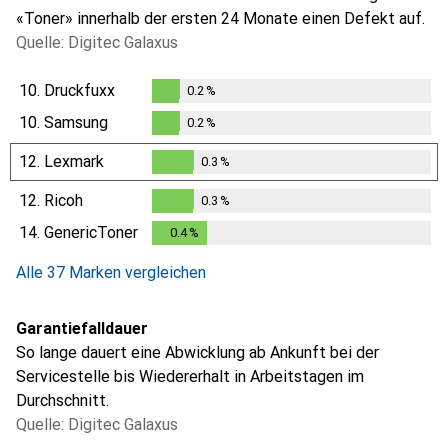
«Toner» innerhalb der ersten 24 Monate einen Defekt auf.
Quelle: Digitec Galaxus
10.
Druckfuxx
0.2
%
0.2
%
10.
Samsung
0.2
%
0.2
%
12.
Lexmark
0.3
%
0.3
%
12.
Ricoh
0.3
%
0.3
%
14.
GenericToner
0.4
%
0.4
%
Alle 37 Marken vergleichen
Garantiefalldauer
So lange dauert eine Abwicklung ab Ankunft bei der
Servicestelle bis Wiedererhalt in Arbeitstagen im
Durchschnitt.
Quelle: Digitec Galaxus