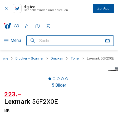
digitec
Zur App
Schneller finden und bestellen
Einstellungen
Kundenkonto
Vergleichslisten
Merklisten
Warenkorb
Navigation nach Kategorien
Menü
Suche
pherie
Drucker + Scanner
Drucken
Toner
Lexmark 56F2X0E
5 Bilder
CHF
223.–
Lexmark
56F2X0E
BK