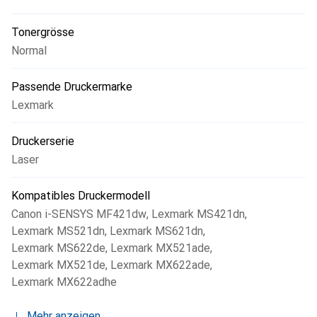
Tonergrösse
Normal
Passende Druckermarke
Lexmark
Druckerserie
Laser
Kompatibles Druckermodell
Canon i-SENSYS MF421dw
,
Lexmark MS421dn
,
Lexmark MS521dn
,
Lexmark MS621dn
,
Lexmark MS622de
,
Lexmark MX521ade
,
Lexmark MX521de
,
Lexmark MX622ade
,
Lexmark MX622adhe
Mehr anzeigen