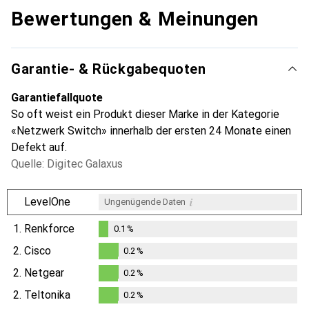
Bewertungen & Meinungen
Garantie- & Rückgabequoten
Garantiefallquote
So oft weist ein Produkt dieser Marke in der Kategorie
«Netzwerk Switch» innerhalb der ersten 24 Monate einen
Defekt auf.
Quelle: Digitec Galaxus
i
LevelOne
Ungenügende Daten
1.
Renkforce
0.1
%
0.1
%
2.
Cisco
0.2
%
0.2
%
2.
Netgear
0.2
%
0.2
%
2.
Teltonika
0.2
%