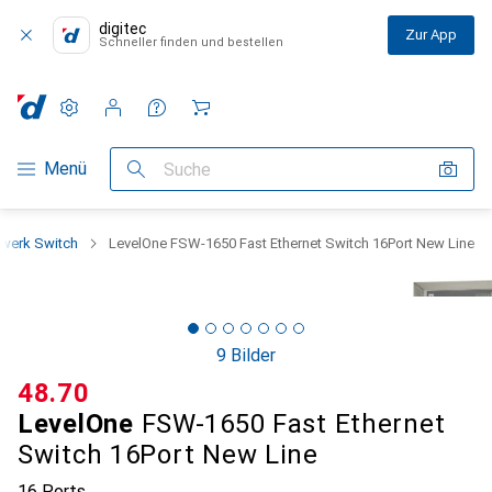
digitec
Zur App
Schneller finden und bestellen
Einstellungen
Kundenkonto
Vergleichslisten
Merklisten
Warenkorb
Navigation nach Kategorien
Menü
Suche
werk Switch
LevelOne FSW-1650 Fast Ethernet Switch 16Port New Line
9 Bilder
CHF
48.70
LevelOne
FSW-1650 Fast Ethernet
Switch 16Port New Line
16 Ports