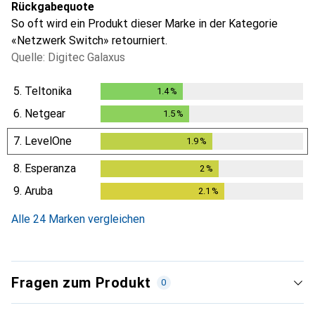
Rückgabequote
So oft wird ein Produkt dieser Marke in der Kategorie
«Netzwerk Switch» retourniert.
Quelle: Digitec Galaxus
5.
Teltonika
1.4
%
1.4
%
6.
Netgear
1.5
%
1.5
%
7.
LevelOne
1.9
%
1.9
%
8.
Esperanza
2
%
2
%
9.
Aruba
2.1
%
2.1
%
Alle 24 Marken vergleichen
Fragen zum Produkt
0