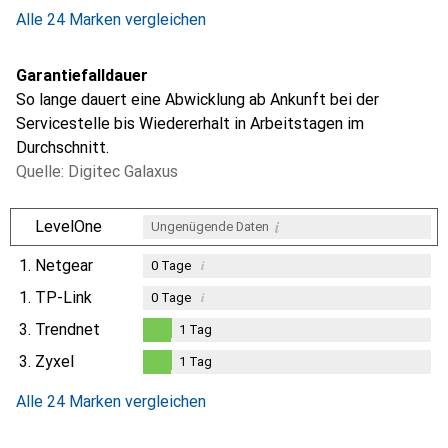
0.2
%
Alle 24 Marken vergleichen
Garantiefalldauer
So lange dauert eine Abwicklung ab Ankunft bei der
Servicestelle bis Wiedererhalt in Arbeitstagen im
Durchschnitt.
Quelle: Digitec Galaxus
i
LevelOne
Ungenügende Daten
1.
Netgear
i
0
Tage
1.
TP-Link
i
0
Tage
3.
Trendnet
1
Tag
1
Tag
3.
Zyxel
1
Tag
1
Tag
Alle 24 Marken vergleichen